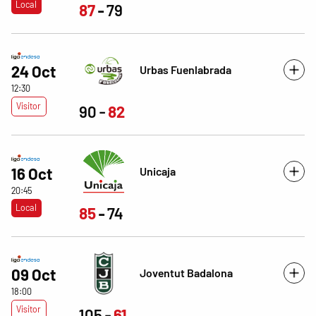
Local
87
79
24 Oct
Urbas Fuenlabrada
12:30
Visitor
90
82
Unicaja
16 Oct
20:45
Local
85
74
09 Oct
Joventut Badalona
18:00
Visitor
105
61