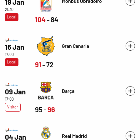
Monbus Obradoiro
19 Jan
21:30
Local
104
84
Gran Canaria
16 Jan
17:00
Local
91
72
09 Jan
Barça
17:00
Visitor
95
96
Real Madrid
04 Jan