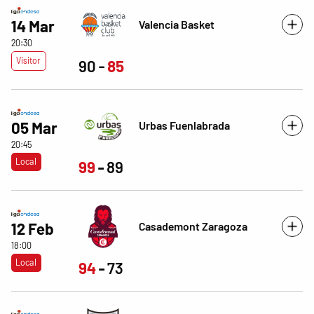
14 Mar
Valencia Basket
20:30
Visitor
90
85
Urbas Fuenlabrada
05 Mar
20:45
Local
99
89
Casademont Zaragoza
12 Feb
18:00
Local
94
73