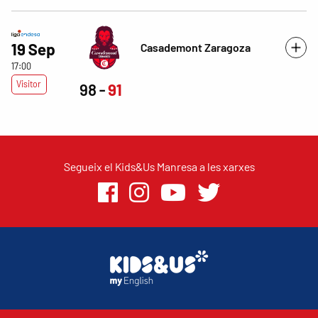
19 Sep
Casademont Zaragoza
17:00
Visitor
98
91
Segueix el Kids&Us Manresa a les xarxes