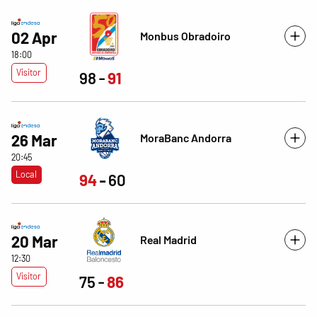
02 Apr
Monbus Obradoiro
18:00
Visitor
98
91
MoraBanc Andorra
26 Mar
20:45
Local
94
60
20 Mar
Real Madrid
12:30
Visitor
75
86