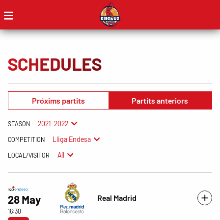
SCHEDULES
Próxims partits
Partits anteriors
2021-2022
SEASON
Lliga Endesa
COMPETITION
All
LOCAL/VISITOR
Real Madrid
28 May
16:30