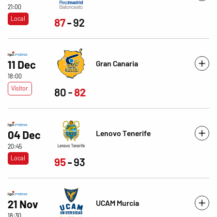
21:00
Local
87
92
11 Dec
Gran Canaria
18:00
Visitor
80
82
Lenovo Tenerife
04 Dec
20:45
Local
95
93
21 Nov
UCAM Murcia
18:30