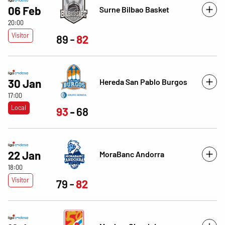
06 Feb
Surne Bilbao Basket
20:00
Visitor
89
82
Hereda San Pablo Burgos
30 Jan
17:00
Local
93
68
22 Jan
MoraBanc Andorra
18:00
Visitor
79
82