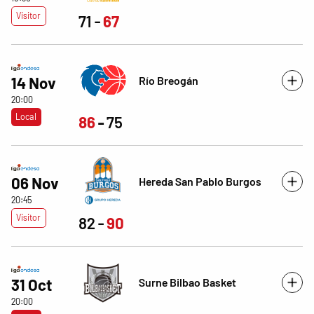
Visitor
71
67
Río Breogán
14 Nov
20:00
Local
86
75
06 Nov
Hereda San Pablo Burgos
20:45
Visitor
82
90
Surne Bilbao Basket
31 Oct
20:00