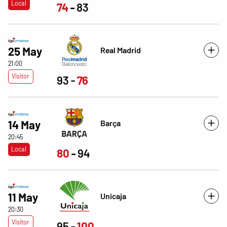
Local
74
83
25 May
Real Madrid
21:00
Visitor
93
76
Barça
14 May
20:45
Local
80
94
11 May
Unicaja
20:30
Visitor
95
100