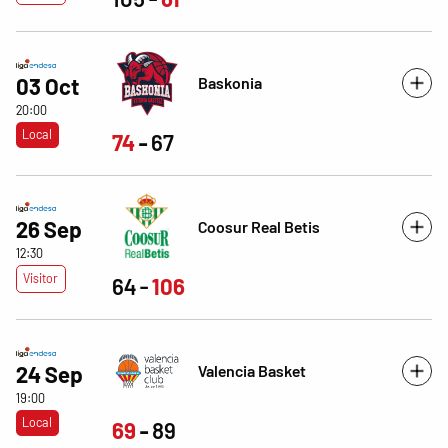
Baskonia
03 Oct
20:00
Local
74
67
26 Sep
Coosur Real Betis
12:30
Visitor
64
106
Valencia Basket
24 Sep
19:00
Local
69
89