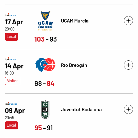
UCAM Murcia
17 Apr
20:00
Local
103
93
14 Apr
Río Breogán
18:00
Visitor
98
94
Joventut Badalona
09 Apr
20:45
Local
95
91