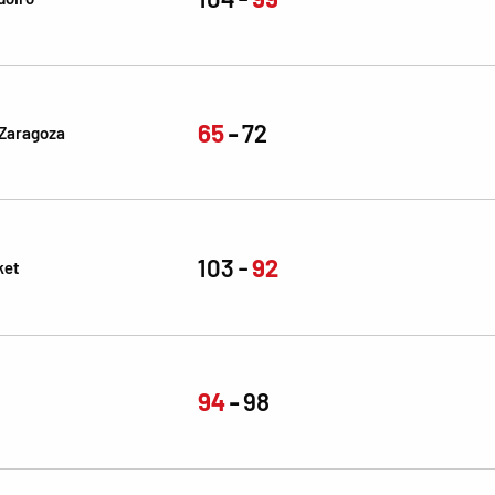
65
72
Zaragoza
103
92
ket
94
98