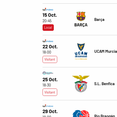
15 Oct.
Barça
20:45
Local
22 Oct.
UCAM Murcia
18:00
Visitant
25 Oct.
S.L. Benfica
18:30
Visitant
29 Oct.
Río Breogán