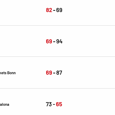
82
69
69
94
69
87
kets Bonn
73
65
alona