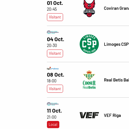
01 Oct.
Coviran Gra
20:45
Visitant
04 Oct.
Limoges CSP
20:30
Visitant
08 Oct.
Real Betis B
18:00
Visitant
11 Oct.
VEF Riga
21:00
Local