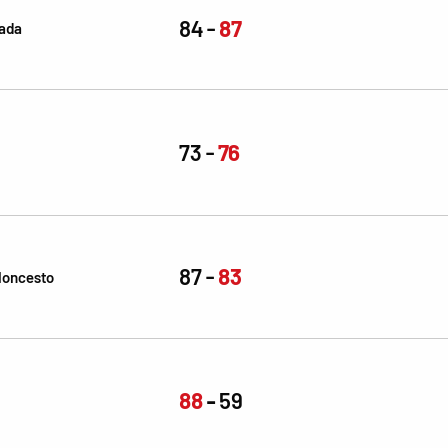
84
87
nada
73
76
87
83
aloncesto
88
59