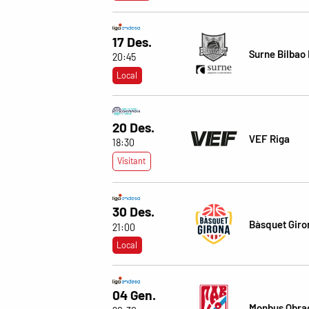
17 Des.
Surne Bilbao
20:45
Local
20 Des.
VEF Riga
18:30
Visitant
30 Des.
Bàsquet Giro
21:00
Local
04 Gen.
Monbus Obra