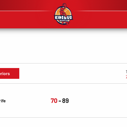
eriors
70
89
ife