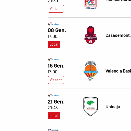
20:30
Visitant
08 Gen.
Casademont 
17:00
Local
15 Gen.
Valencia Bas
17:00
Visitant
21 Gen.
Unicaja
20:45
Local