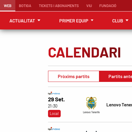
WEB
BOTIGA
TICKETS I ABONAMENTS
VIU
FUNDACIÓ
ACTUALITAT
PRIMER EQUIP
CLUB
CALENDARI
Pròxims partits
Partits ant
29 Set.
Lenovo Tener
21:30
Local