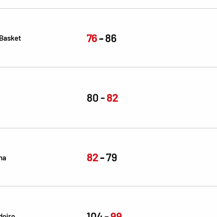
76
86
 Basket
80
82
82
79
na
104
99
doiro