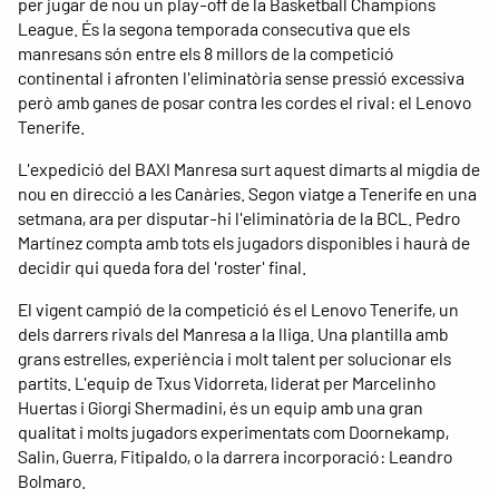
per jugar de nou un play-off de la Basketball Champions
League. És la segona temporada consecutiva que els
manresans són entre els 8 millors de la competició
continental i afronten l'eliminatòria sense pressió excessiva
però amb ganes de posar contra les cordes el rival: el Lenovo
Tenerife.
L'expedició del BAXI Manresa surt aquest dimarts al migdia de
nou en direcció a les Canàries. Segon viatge a Tenerife en una
setmana, ara per disputar-hi l'eliminatòria de la BCL. Pedro
Martínez compta amb tots els jugadors disponibles i haurà de
decidir qui queda fora del 'roster' final.
El vigent campió de la competició és el Lenovo Tenerife, un
dels darrers rivals del Manresa a la lliga. Una plantilla amb
grans estrelles, experiència i molt talent per solucionar els
partits. L'equip de Txus Vidorreta, liderat per Marcelinho
Huertas i Giorgi Shermadini, és un equip amb una gran
qualitat i molts jugadors experimentats com Doornekamp,
Salin, Guerra, Fitipaldo, o la darrera incorporació: Leandro
Bolmaro.