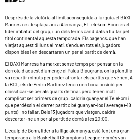
Després de la victòria al límit aconseguida a Turquia, el BAXI
Manresa es desplaça ara a Alemanya. El Telekom Bonn és el
líder imbatut del grup, i un dels ferms candidats a lluitar pel
títol continental aquesta temporada. Els bagencs, que han
viatjat aquest dilluns al matí, s'enduen tots els jugadors
disponibles i en descartaran un per al partit de demà.
El BAXI Manresa ha marxat sense temps per pensar en la
derrota d'aquest diumenge al Palau Blaugrana, on la plantilla
va repartir minuts per poder afrontar els partits que vénen. A
la BCL, els de Pedro Martínez tenen una bona posició per
classificar-se per als quarts de final, però tenen molt
complicat ser primers de grup: caldria guanyar el Telekom i
que perdéssin el darrer partit o bé guanyar-los l'average (-18
punts) i no fallar. Dels 13 jugadors que viatgen, caldrà
descartar-ne un per al partit de demà a les 20:00.
L'equip de Bonn, líder a la lliga alemanya, està fent una gran
temporada a la Basketball Champions League: només van