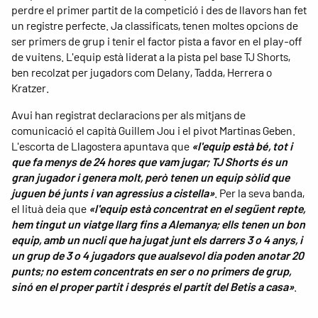
perdre el primer partit de la competició i des de llavors han fet
un registre perfecte. Ja classificats, tenen moltes opcions de
ser primers de grup i tenir el factor pista a favor en el play-off
de vuitens. L'equip està liderat a la pista pel base TJ Shorts,
ben recolzat per jugadors com Delany, Tadda, Herrera o
Kratzer.
Avui han registrat declaracions per als mitjans de
comunicació el capità Guillem Jou i el pivot Martinas Geben.
L'escorta de Llagostera apuntava que
«l'equip està bé, tot i
que fa menys de 24 hores que vam jugar; TJ Shorts és un
gran jugador i genera molt, però tenen un equip sòlid que
juguen bé junts i van agressius a cistella»
. Per la seva banda,
el lituà deia que
«l'equip està concentrat en el següent repte,
hem tingut un viatge llarg fins a Alemanya; ells tenen un bon
equip, amb un nucli que ha jugat junt els darrers 3 o 4 anys, i
un grup de 3 o 4 jugadors que aualsevol dia poden anotar 20
punts; no estem concentrats en ser o no primers de grup,
sinó en el proper partit i després el partit del Betis a casa»
.