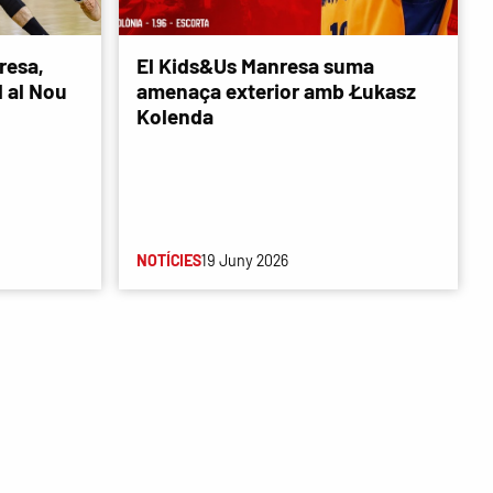
resa,
El Kids&Us Manresa suma
d al Nou
amenaça exterior amb Łukasz
Kolenda
NOTÍCIES
19 Juny 2026