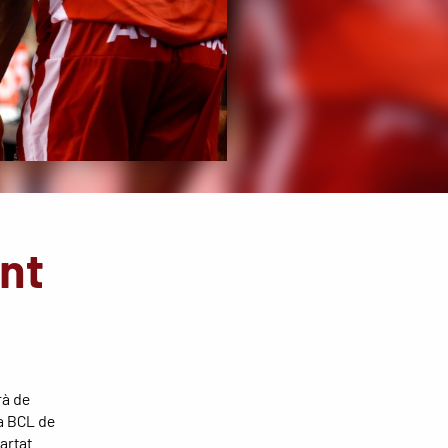
ant
rà de
la BCL de
artat