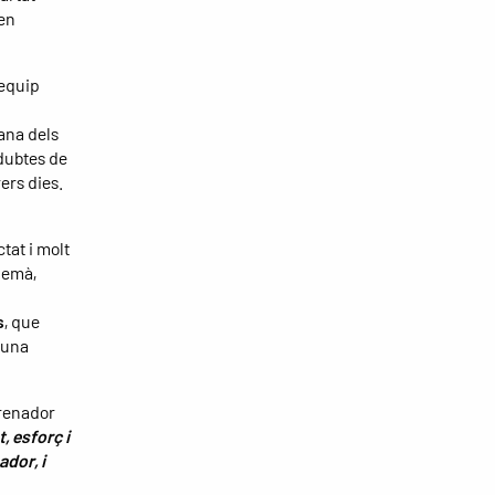
en
 equip
ana dels
 dubtes de
ers dies.
at i molt
demà,
s
, que
 una
trenador
, esforç i
ador, i