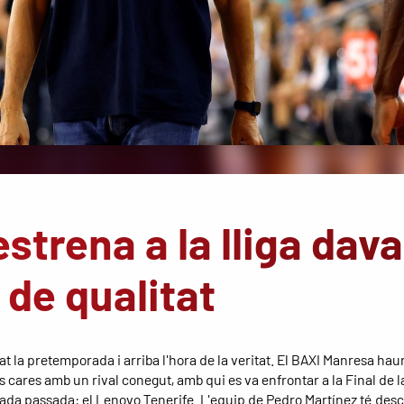
strena a la lliga dav
 de qualitat
at la pretemporada i arriba l'hora de la veritat. El BAXI Manresa hau
es cares amb un rival conegut, amb qui es va enfrontar a la Final de 
ada passada: el Lenovo Tenerife. L'equip de Pedro Martínez té desc