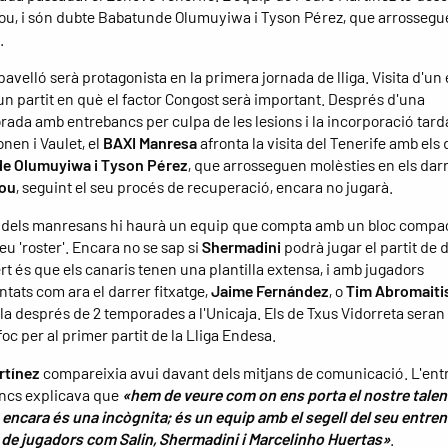
ou, i són dubte Babatunde Olumuyiwa i Tyson Pérez, que arrossegu
.
pavelló serà protagonista en la primera jornada de lliga. Visita d'un
n un partit en què el factor Congost serà important. Després d'una
ada amb entrebancs per culpa de les lesions i la incorporació tard
onen i Vaulet, el
BAXI Manresa
afronta la visita del Tenerife amb els
e Olumuyiwa i Tyson Pérez
, que arrosseguen molèsties en els darr
Jou
, seguint el seu procés de recuperació, encara no jugarà.
 dels manresans hi haurà un equip que compta amb un bloc compact
seu 'roster'. Encara no se sap si
Shermadini
podrà jugar el partit de 
rt és que els canaris tenen una plantilla extensa, i amb jugadors
tats com ara el darrer fitxatge,
Jaime Fernández
, o
Tim Abromaiti
illa després de 2 temporades a l'Unicaja. Els de Txus Vidorreta seran
oc per al primer partit de la Lliga Endesa.
rtínez
compareixia avui davant dels mitjans de comunicació. L'en
ncs explicava que
«hem de veure com on ens porta el nostre talent
s, encara és una incògnita; és un equip amb el segell del seu entren
 de jugadors com Salin, Shermadini i Marcelinho Huertas»
.