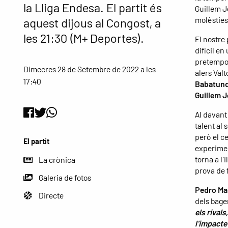
la Lliga Endesa. El partit és
Guillem J
molèsties
aquest dijous al Congost, a
les 21:30 (M+ Deportes).
El nostre 
difícil e
pretempor
Dimecres 28 de Setembre de 2022 a les
alers Valt
17:40
Babatund
Guillem 
Al davant
talent al 
però el ce
El partit
experimen
torna a l'
La crònica
prova de f
Galeria de fotos
Pedro Ma
Directe
dels bage
els rival
l'impacte