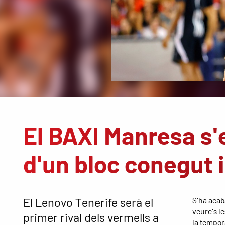
El BAXI Manresa s'e
d'un bloc conegut i
El Lenovo Tenerife serà el
S'ha acab
veure's l
primer rival dels vermells a
la tempor