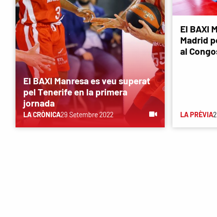
El BAXI M
Madrid p
al Congo
El BAXI Manresa es veu superat
pel Tenerife en la primera
jornada
LA CRÒNICA
29 Setembre 2022
LA PRÈVIA
2