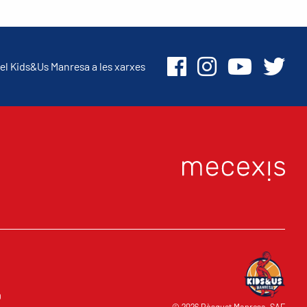
el Kids&Us Manresa a les xarxes
O