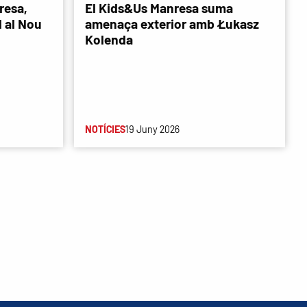
resa,
El Kids&Us Manresa suma
d al Nou
amenaça exterior amb Łukasz
Kolenda
NOTÍCIES
19 Juny 2026