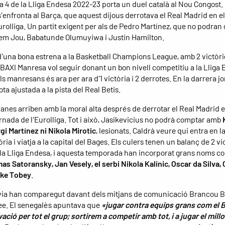
a 4 de la Lliga Endesa 2022-23 porta un duel català al Nou Congost.
'enfronta al Barça, que aquest dijous derrotava el Real Madrid en e
Eurolliga. Un partit exigent per als de Pedro Martínez, que no podra
em Jou, Babatunde Olumuyiwa i Justin Hamilton.
'una bona estrena a la Basketball Champions League, amb 2 victòri
l BAXI Manresa vol seguir donant un bon nivell competitiu a la Lliga 
s manresans és ara per ara d'1 victòria i 2 derrotes. En la darrera j
rota ajustada a la pista del Real Betis.
ranes arriben amb la moral alta després de derrotar el Real Madrid e
rnada de l'Eurolliga. Tot i això, Jasikevicius no podrà comptar amb
rgi Martínez ni Nikola Mirotic
, lesionats. Caldrà veure qui entra en l
ia i viatja a la capital del Bages. Els culers tenen un balanç de 2 vic
 la Lliga Endesa, i aquesta temporada han incorporat grans noms co
as Satoransky, Jan Vesely, el serbi Nikola Kalinic, Oscar da Silva, 
ike Tobey
.
via han comparegut davant dels mitjans de comunicació Brancou B
e. El senegalès apuntava que
«jugar contra equips grans com el 
ació per tot el grup; sortirem a competir amb tot, i a jugar el millo