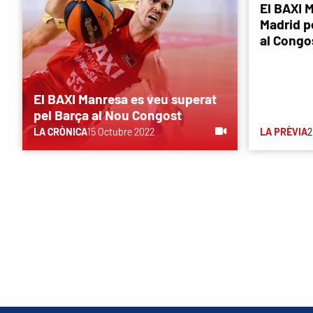
El BAXI M
Madrid p
al Congo
El BAXI Manresa es veu superat
pel Barça al Nou Congost
LA CRÒNICA
15 Octubre 2022
LA PRÈVIA
2