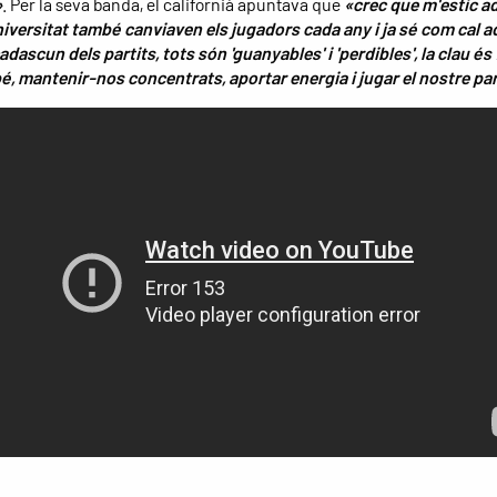
»
. Per la seva banda, el californià apuntava que
«crec que m'estic a
universitat també canviaven els jugadors cada any i ja sé com cal 
dascun dels partits, tots són 'guanyables' i 'perdibles', la clau és 
bé, mantenir-nos concentrats, aportar energia i jugar el nostre par