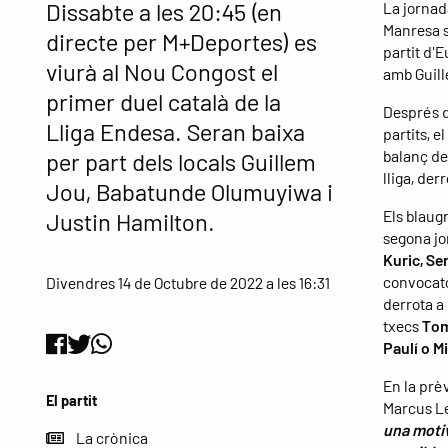
Dissabte a les 20:45 (en
La jornad
Manresa s
directe per M+Deportes) es
partit d'
viurà al Nou Congost el
amb Guill
primer duel català de la
Després d
Lliga Endesa. Seran baixa
partits, e
balanç del
per part dels locals Guillem
lliga, der
Jou, Babatunde Olumuyiwa i
Els blaug
Justin Hamilton.
segona jo
Kuric, Se
convocatòr
Divendres 14 de Octubre de 2022 a les 16:31
derrota a
txecs
Tom
Paulí o M
En la prè
El partit
Marcus Le
una motiv
La crònica