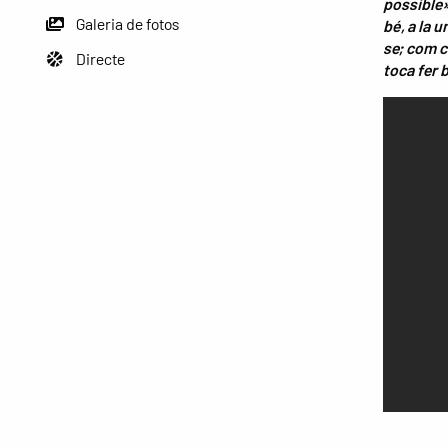
possible
Galeria de fotos
bé, a la 
se; com ca
Directe
toca fer 