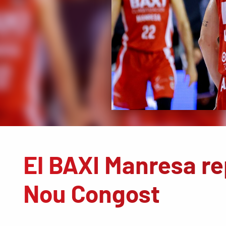
El BAXI Manresa re
Nou Congost