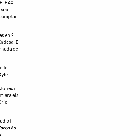
 El BAXI
l seu
n comptar
es en 2
Endesa. El
ornada de
n la
Kyle
a
tòries i 1
m ara els
Oriol
adio i
Barça és
r