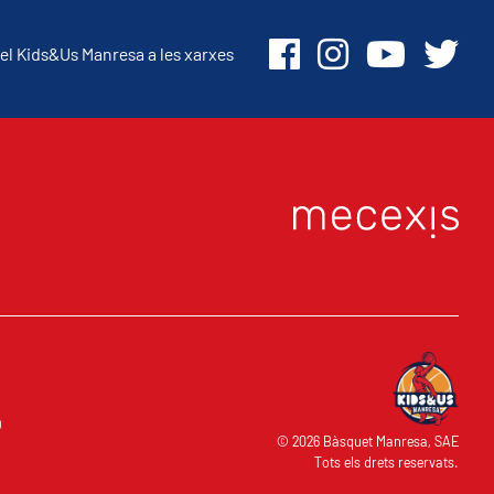
el Kids&Us Manresa a les xarxes
O
© 2026 Bàsquet Manresa, SAE
Tots els drets reservats.