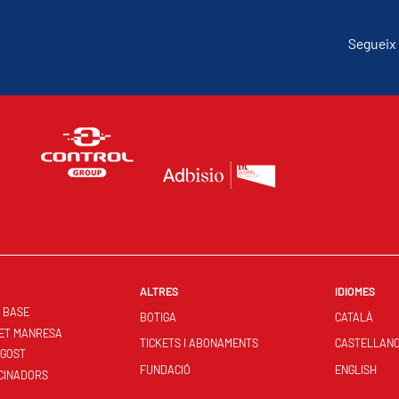
Segueix 
ALTRES
IDIOMES
S BASE
BOTIGA
CATALÀ
ET MANRESA
TICKETS I ABONAMENTS
CASTELLAN
NGOST
FUNDACIÓ
ENGLISH
CINADORS