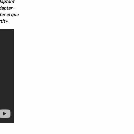
daptant
adaptar-
fer el que
tit»
.