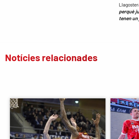
Llagoster
perquè ju
tenen un 
Notícies relacionades