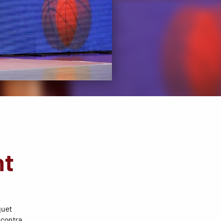
nt
quet
 contra