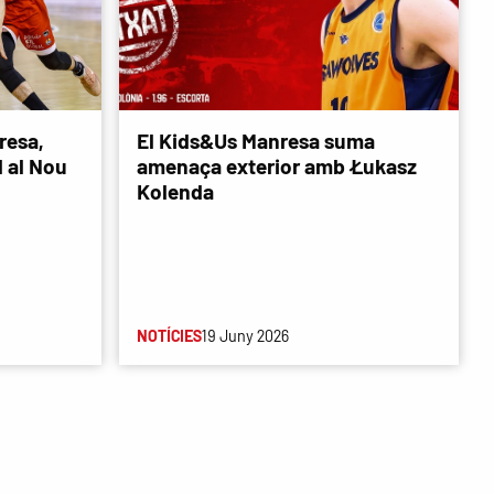
resa,
El Kids&Us Manresa suma
d al Nou
amenaça exterior amb Łukasz
Kolenda
NOTÍCIES
19 Juny 2026