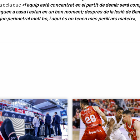
a deia que
«l'equip està concentrat en el partit de demà; serà com
guen a casa i estan en un bon moment; després de la lesió de Be
joc perimetral molt bo, i aquí és on tenen més perill ara mateix»
.