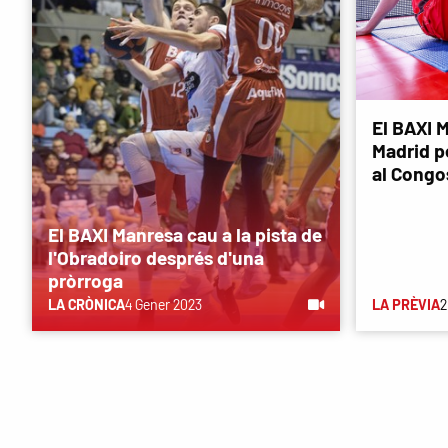
El BAXI M
Madrid p
al Congo
El BAXI Manresa cau a la pista de
l'Obradoiro després d'una
pròrroga
LA CRÒNICA
4 Gener 2023
LA PRÈVIA
2