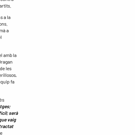
rtits.
s a la
ons.
emà a
l
el amb la
 Dragan
de les
rillosos,
equip fa
ès
atges;
cil; serà
que vaig
tractat
de