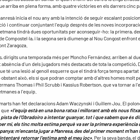
ue arriba en plena forma, amb quatre victòries en els darrers cinc pa
anresà inicia el nou any amb la intenció de seguir escalant posicion
ació i continuar conjuntant l'equip després de les noves incorporaci
etmana tindrà dues oportunitats per aconseguir-ho: la primera, d
de Compostel·la, i la segona serà diumenge al Nou Congost enfront e
nt Zaragoza.
cs, dirigits una temporada més per Moncho Fernández, arriben al du
 absència d'un dels jugadors més destacats de tota la competició,
ue té una lesió al genoll esquerre que el tindrà força temps apartat 
o obstant això, els sí que podran comptar amb d'altres homes molt pe
ermans Thomas i Phil Scrubb i Kassius Robertson, que va tornar a l'
tmanes a l'equip.
marts han fet declaracions Adam Waczynski i Guillem Jou. El polon
a que
«l'equip està en una bona ratxa i millorant amb els nous fitx
 pista de l'Obradoiro a intentar guanyar, tot i que sabem que és difí
per mi, els tinc molta estima perquè va ser la primera experiència 
spanya; m'encanta jugar a Manresa, des del primer moment m'han 
 intentaré retornar l'estima amb el meu joc»
. Per la seva banda, el 