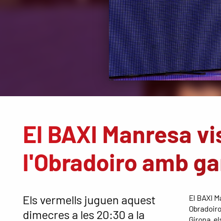
El BAXI Manresa visi
l'Obradoiro amb ga
Els vermells juguen aquest
El BAXI M
Obradoiro
dimecres a les 20:30 a la
Girona, e