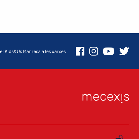
el Kids&Us Manresa a les xarxes