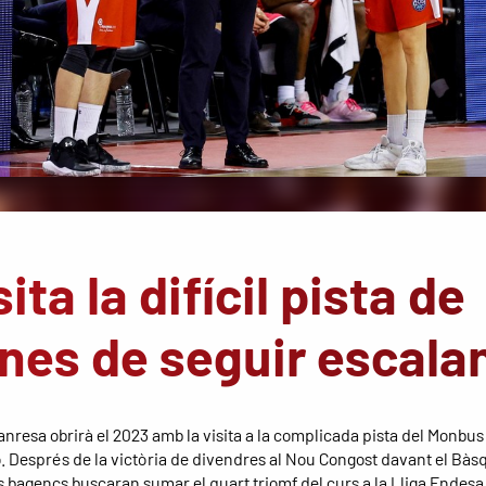
ta la difícil pista de
nes de seguir escala
anresa obrirà el 2023 amb la visita a la complicada pista del Monbus
. Després de la victòria de divendres al Nou Congost davant el Bàs
ls bagencs buscaran sumar el quart triomf del curs a la Lliga Endesa