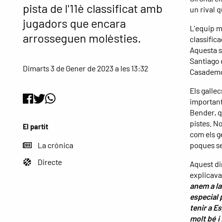
pista de l'11è classificat amb
un rival q
jugadors que encara
L'equip m
arrosseguen molèsties.
classific
Aquesta s
Santiago 
Dimarts 3 de Gener de 2023 a les 13:32
Casademo
Els galle
important
Bender, q
pistes. N
El partit
com els g
La crònica
poques se
Directe
Aquest di
explicav
anem a la
especial 
tenir a E
molt bé i