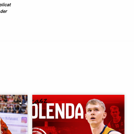
plicat
nder