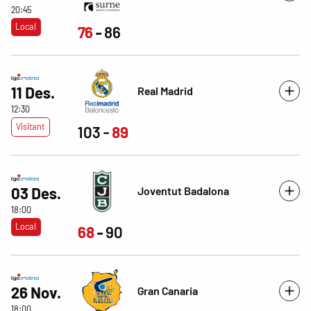
20:45
Local
76
86
11 Des.
Real Madrid
12:30
Visitant
103
89
Joventut Badalona
03 Des.
18:00
Local
68
90
26 Nov.
Gran Canaria
18:00