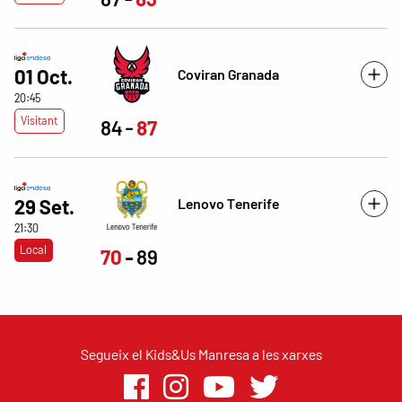
01 Oct.
Coviran Granada
20:45
Visitant
84
87
Lenovo Tenerife
29 Set.
21:30
Local
70
89
Segueix el Kids&Us Manresa a les xarxes