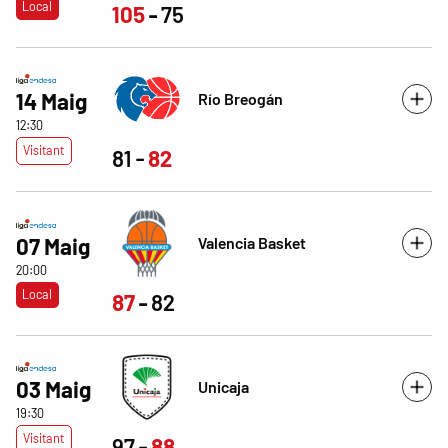
Local
105
75
14 Maig
Río Breogán
12:30
Visitant
81
82
Valencia Basket
07 Maig
20:00
Local
87
82
03 Maig
Unicaja
19:30
Visitant
97
88