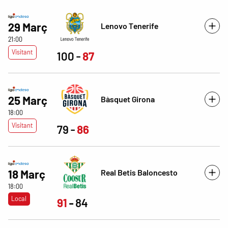
29 Març
Lenovo Tenerife
21:00
Visitant
100
87
25 Març
Bàsquet Girona
18:00
Visitant
79
86
Real Betis Baloncesto
18 Març
18:00
Local
91
84