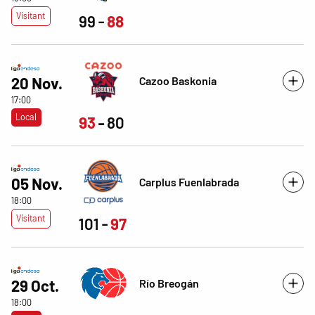
Visitant
99
88
Cazoo Baskonia
20 Nov.
17:00
Local
93
80
05 Nov.
Carplus Fuenlabrada
18:00
Visitant
101
97
Río Breogán
29 Oct.
18:00