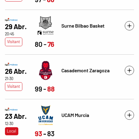
29 Abr.
Surne Bilbao Basket
20:45
Visitant
80
76
26 Abr.
Casademont Zaragoza
21:30
Visitant
99
88
UCAM Murcia
23 Abr.
12:30
Local
93
83