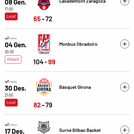
Casademont Zaragoza
08 Gen.
17:00
Local
65
72
04 Gen.
Monbus Obradoiro
20:30
Visitant
104
99
Bàsquet Girona
30 Des.
21:00
Local
82
79
Surne Bilbao Basket
17 Des.