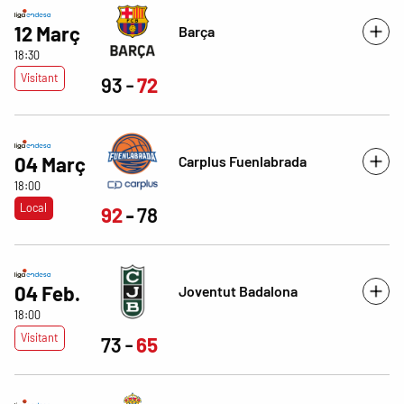
12 Març
Barça
18:30
Visitant
93
72
Carplus Fuenlabrada
04 Març
18:00
Local
92
78
04 Feb.
Joventut Badalona
18:00
Visitant
73
65