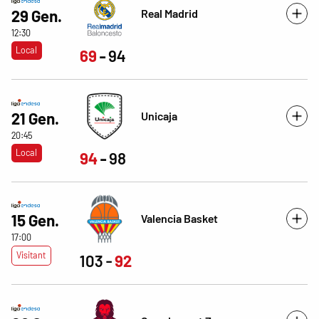
Real Madrid
29 Gen.
12:30
Local
69
94
Unicaja
21 Gen.
20:45
Local
94
98
15 Gen.
Valencia Basket
17:00
Visitant
103
92