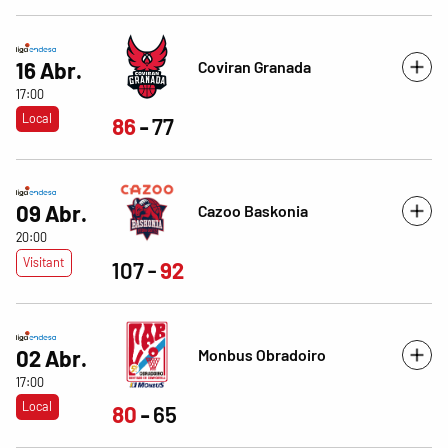
Coviran Granada
16 Abr.
17:00
Local
86
77
09 Abr.
Cazoo Baskonia
20:00
Visitant
107
92
Monbus Obradoiro
02 Abr.
17:00
Local
80
65