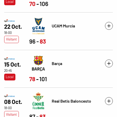
Local
70
106
22 Oct.
UCAM Murcia
18:00
Visitant
96
83
Barça
15 Oct.
20:45
Local
78
101
08 Oct.
Real Betis Baloncesto
18:00
Visitant
87
83