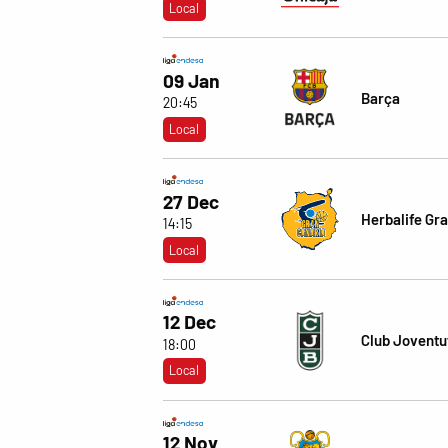
Local
09 Jan
Barça
20:45
Local
27 Dec
Herbalife Gr
14:15
Local
12 Dec
Club Joventu
18:00
Local
12 Nov