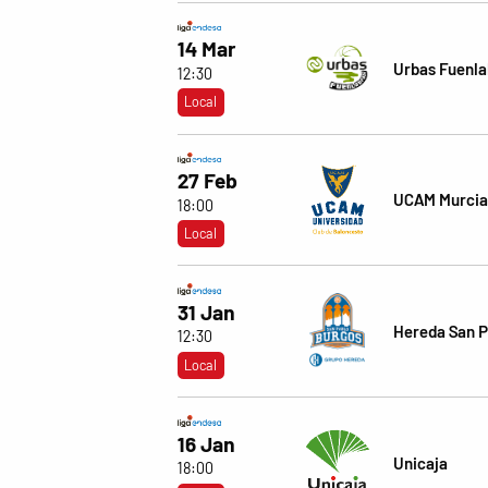
14 Mar
Urbas Fuenl
12:30
Local
27 Feb
UCAM Murcia
18:00
Local
31 Jan
Hereda San P
12:30
Local
16 Jan
Unicaja
18:00