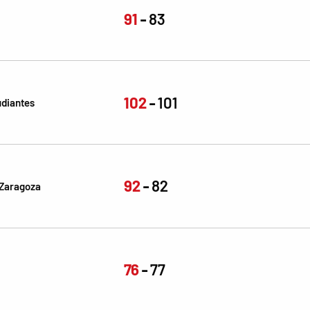
91
83
102
101
udiantes
92
82
Zaragoza
76
77