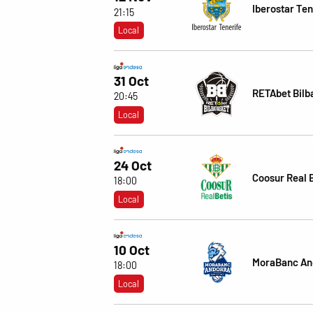
Iberostar Ten
21:15
Local
31 Oct
RETAbet Bilb
20:45
Local
24 Oct
Coosur Real 
18:00
Local
10 Oct
MoraBanc An
18:00
Local