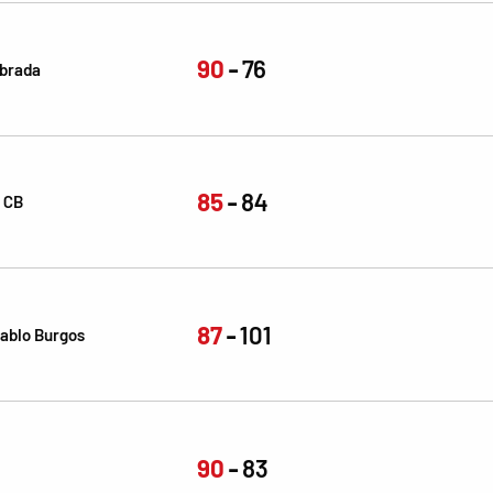
90
76
abrada
85
84
 CB
87
101
ablo Burgos
90
83