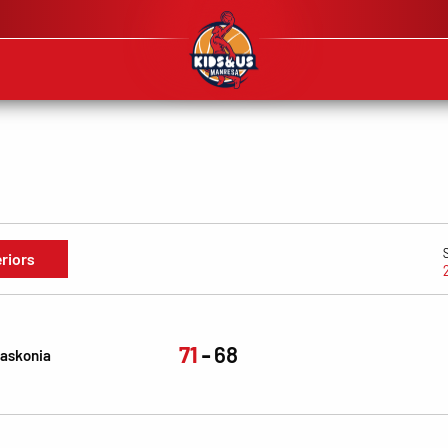
eriors
71
68
Baskonia