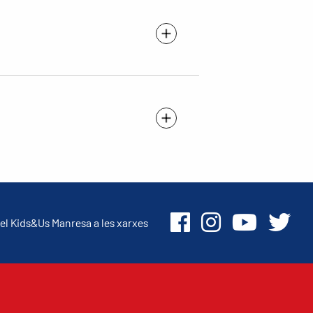
el Kids&Us Manresa a les xarxes