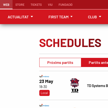
WEB
STORE
TICKETS
VIU
FUNDACIÓ
ACTUALITAT
FIRST TEAM
CLUB
SCHEDULES
Próxims partits
Partits ant
23 May
TD Systems 
18:30
Local