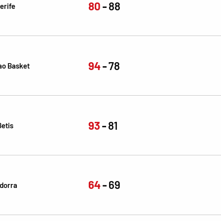
80
88
erife
94
78
ao Basket
93
81
Betis
64
69
dorra