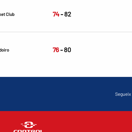
74
82
ket Club
76
80
doiro
Segueix 