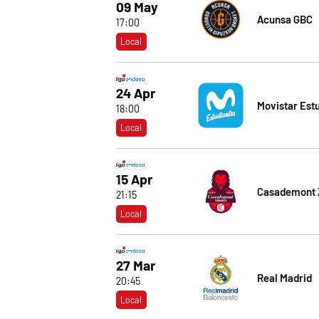
09 May
Acunsa GBC
17:00
Local
24 Apr
Movistar Est
18:00
Local
15 Apr
Casademont 
21:15
Local
27 Mar
Real Madrid
20:45
Local