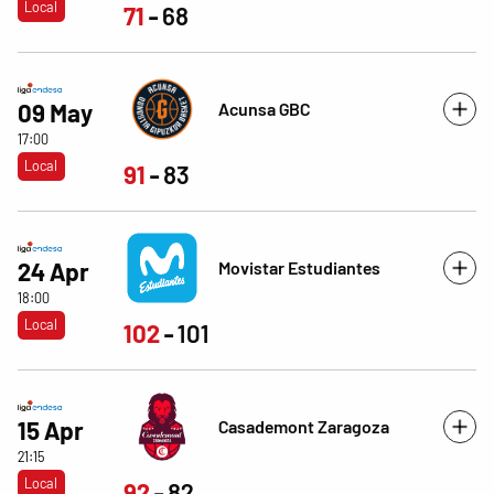
Local
71
68
Acunsa GBC
09 May
17:00
Local
91
83
Movistar Estudiantes
24 Apr
18:00
Local
102
101
Casademont Zaragoza
15 Apr
21:15
Local
92
82