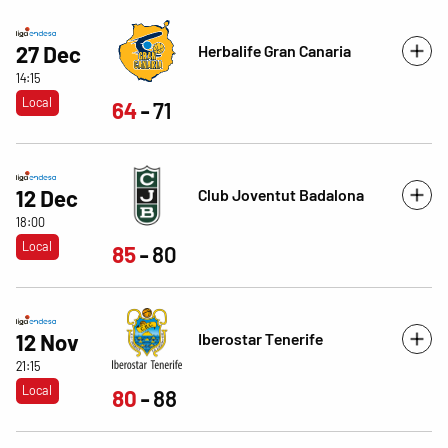
Herbalife Gran Canaria
27 Dec
14:15
Local
64
71
Club Joventut Badalona
12 Dec
18:00
Local
85
80
Iberostar Tenerife
12 Nov
21:15
Local
80
88