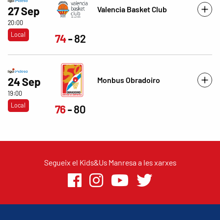
Valencia Basket Club
27 Sep
20:00
Local
74
82
Monbus Obradoiro
24 Sep
19:00
Local
76
80
Segueix el Kids&Us Manresa a les xarxes