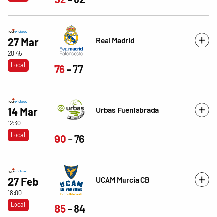
Real Madrid
27 Mar
20:45
Local
76
77
Urbas Fuenlabrada
14 Mar
12:30
Local
90
76
UCAM Murcia CB
27 Feb
18:00
Local
85
84