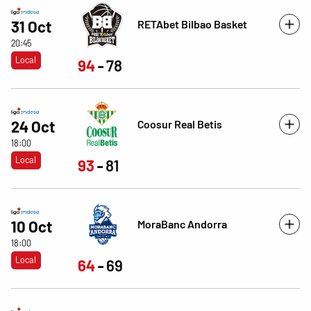
RETAbet Bilbao Basket
31 Oct
20:45
Local
94
78
Coosur Real Betis
24 Oct
18:00
Local
93
81
MoraBanc Andorra
10 Oct
18:00
Local
64
69