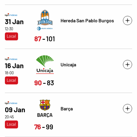
Hereda San Pablo Burgos
31 Jan
12:30
Local
87
101
Unicaja
16 Jan
18:00
Local
90
83
Barça
09 Jan
20:45
Local
76
99