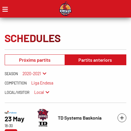
SCHEDULES
Próxims partits
Partits anteriors
2020-2021
SEASON
Liga Endesa
COMPETITION
Local
LOCAL/VISITOR
TD Systems Baskonia
23 May
18:30