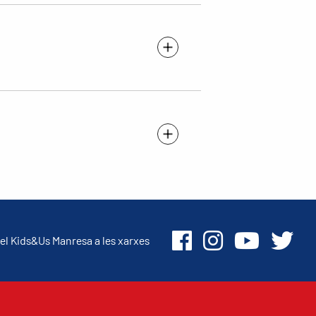
el Kids&Us Manresa a les xarxes