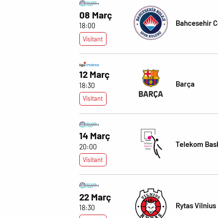
08 Març
Bahcesehir C
18:00
Visitant
12 Març
Barça
18:30
Visitant
14 Març
Telekom Bas
20:00
Visitant
22 Març
Rytas Vilnius
18:30