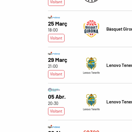
Visitant
25 Març
Bàsquet Giro
18:00
Visitant
29 Març
Lenovo Tener
21:00
Visitant
05 Abr.
Lenovo Tener
20:30
Visitant