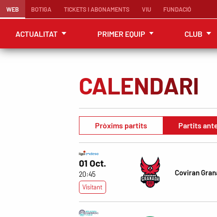
WEB
BOTIGA
TICKETS I ABONAMENTS
VIU
FUNDACIÓ
ACTUALITAT
PRIMER EQUIP
CLUB
CALENDARI
Pròxims partits
Partits ant
01 Oct.
Coviran Gra
20:45
Visitant