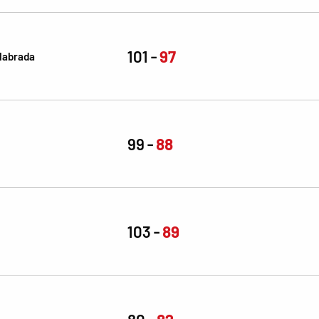
101
97
labrada
99
88
103
89