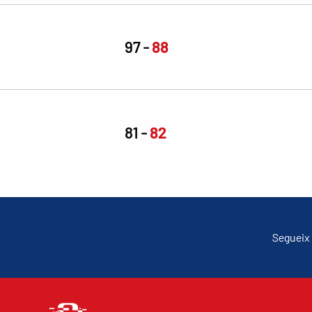
97
88
81
82
Segueix 