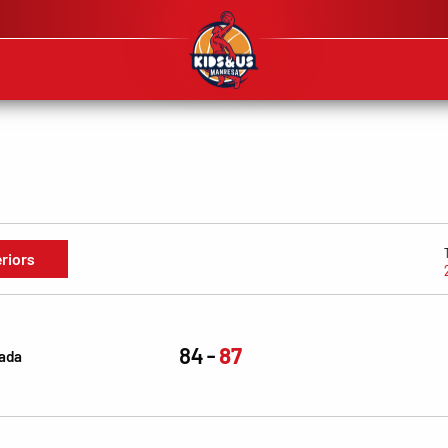
eriors
84
87
nada