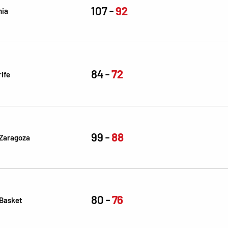
107
92
nia
84
72
ife
99
88
Zaragoza
80
76
 Basket