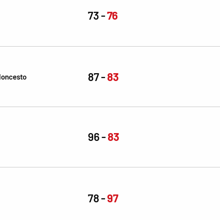
73
76
87
83
aloncesto
96
83
78
97