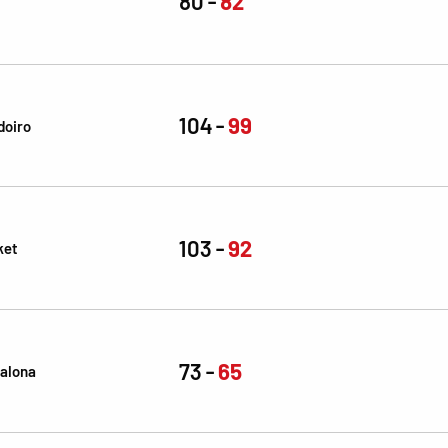
80
82
104
99
doiro
103
92
ket
73
65
alona