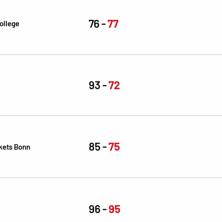
76
77
ollege
93
72
85
75
kets Bonn
96
95