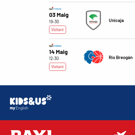
03 Maig
Unicaja
19:30
Visitant
14 Maig
Río Breogán
12:30
Visitant