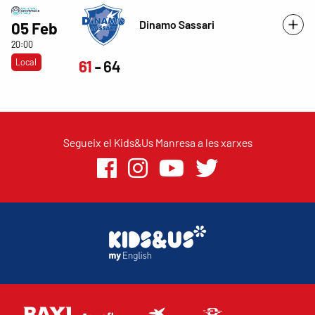
Dinamo Sassari
05 Feb
20:00
Local
61
64
Segueix el Kids&Us Manresa a les xarxes