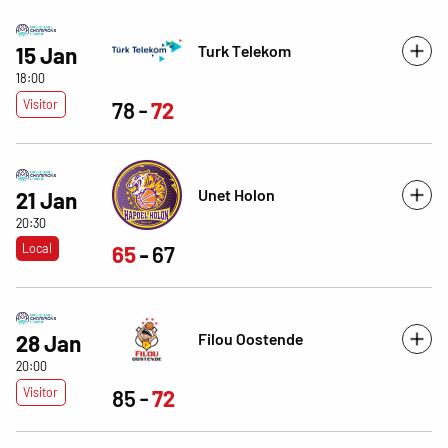
Turk Telekom
15 Jan
18:00
Visitor
78
72
Unet Holon
21 Jan
20:30
Local
65
67
Filou Oostende
28 Jan
20:00
Visitor
85
72