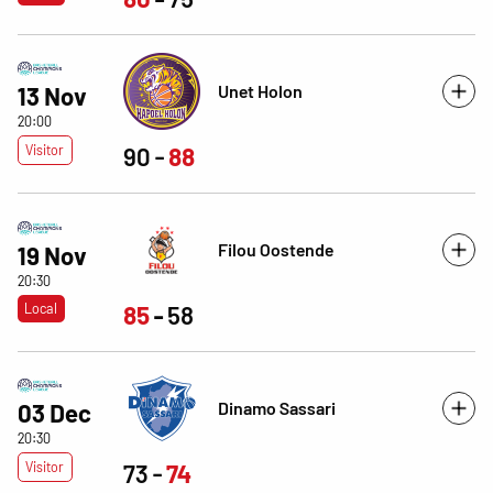
Unet Holon
13 Nov
20:00
Visitor
90
88
Filou Oostende
19 Nov
20:30
Local
85
58
Dinamo Sassari
03 Dec
20:30
Visitor
73
74