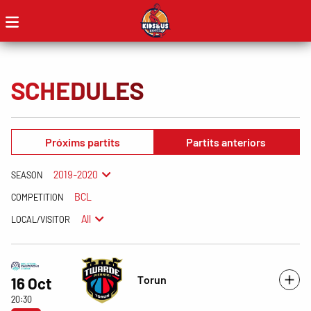
SCHEDULES
Próxims partits
Partits anteriors
2019-2020
SEASON
BCL
COMPETITION
All
LOCAL/VISITOR
Torun
16 Oct
20:30