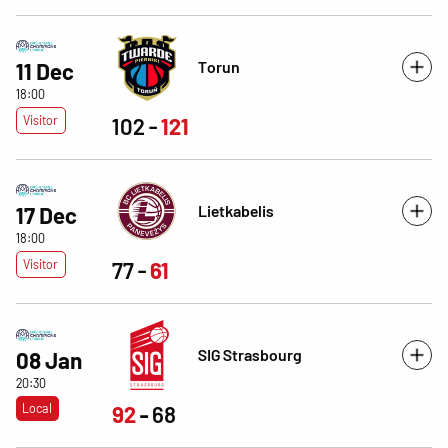
Torun
11 Dec
18:00
Visitor
102
121
Lietkabelis
17 Dec
18:00
Visitor
77
61
SIG Strasbourg
08 Jan
20:30
Local
92
68