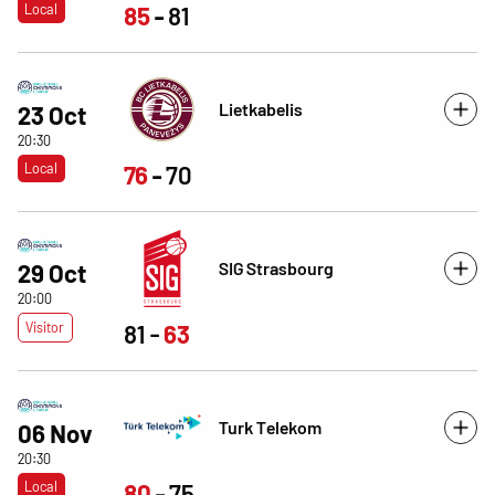
Local
85
81
Lietkabelis
23 Oct
20:30
Local
76
70
SIG Strasbourg
29 Oct
20:00
Visitor
81
63
Turk Telekom
06 Nov
20:30
Local
80
75