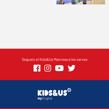
Segueix el Kids&Us Manresa a les xarxes