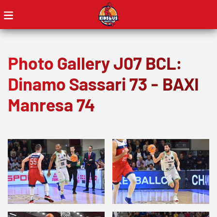
Photo Gallery J07 BCL:
Dinamo Sassari 73 - BAXI
Manresa 74