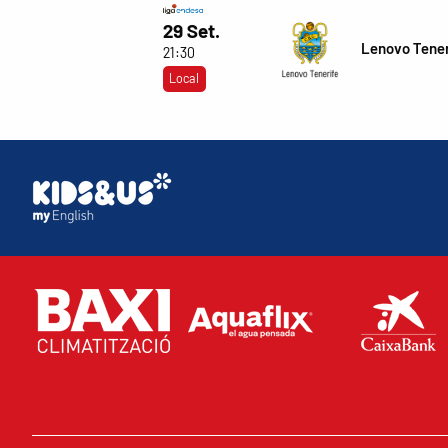
29 Set.
Lenovo Tener
21:30
Local