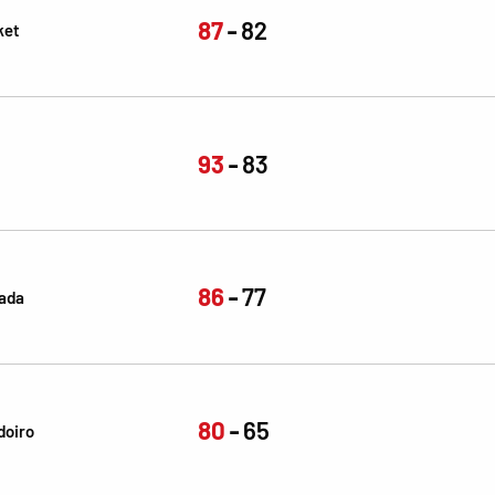
87
82
ket
93
83
86
77
nada
80
65
doiro