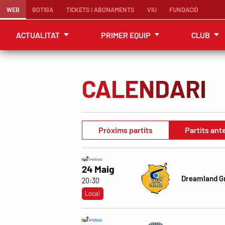
WEB
BOTIGA
TICKETS I ABONAMENTS
VIU
FUNDACIÓ
ACTUALITAT
PRIMER EQUIP
CLUB
CALENDARI
Pròxims partits
Partits ant
24 Maig
Dreamland G
20:30
Local