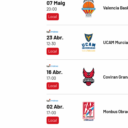
07 Maig
Valencia Bas
20:00
Local
23 Abr.
UCAM Murcia
12:30
Local
16 Abr.
Coviran Gra
17:00
Local
02 Abr.
Monbus Obra
17:00
Local