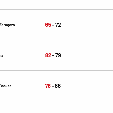
65
72
Zaragoza
82
79
na
76
86
 Basket