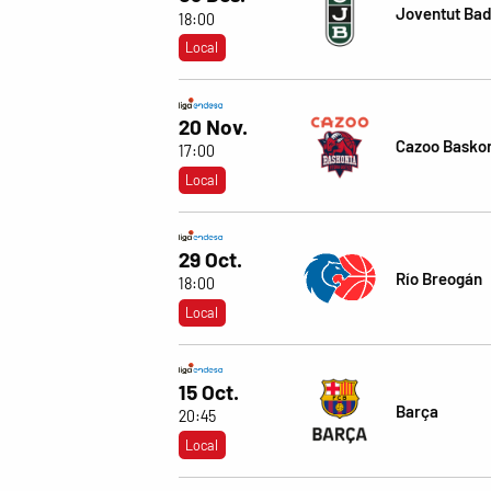
Joventut Bad
18:00
Local
20 Nov.
Cazoo Basko
17:00
Local
29 Oct.
Río Breogán
18:00
Local
15 Oct.
Barça
20:45
Local