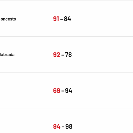
91
84
aloncesto
92
78
labrada
69
94
94
98