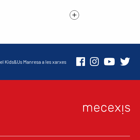
el Kids&Us Manresa a les xarxes