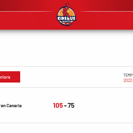
TEMP
eriors
2022
105
75
ran Canaria