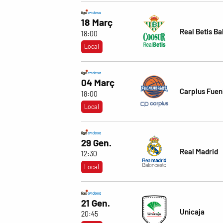
18 Març
Real Betis B
18:00
Local
04 Març
Carplus Fuen
18:00
Local
29 Gen.
Real Madrid
12:30
Local
21 Gen.
Unicaja
20:45