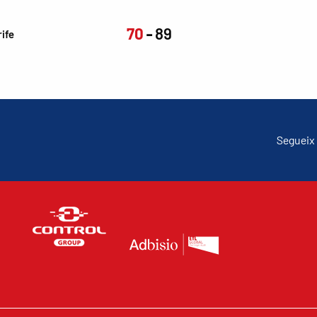
70
89
ife
Segueix 