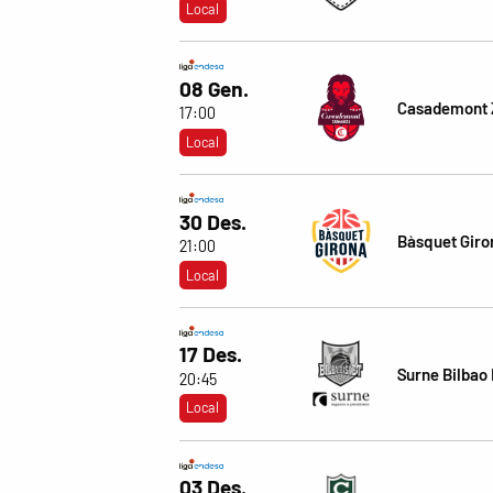
Local
08 Gen.
Casademont 
17:00
Local
30 Des.
Bàsquet Giro
21:00
Local
17 Des.
Surne Bilbao
20:45
Local
03 Des.