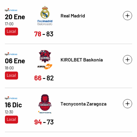
Real Madrid
20 Ene
17:00
Local
78
83
KIROLBET Baskonia
06 Ene
18:00
Local
66
82
Tecnyconta Zaragoza
16 Dic
12:30
Local
94
73