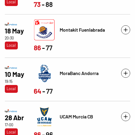
Local
73
88
Montakit Fuenlabrada
18 May
20:30
Local
86
77
MoraBanc Andorra
10 May
19:15
Local
64
77
UCAM Murcia CB
28 Abr
17:00
Local
86
96