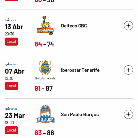
Delteco GBC
13 Abr
20:30
Local
84
74
Iberostar Tenerife
07 Abr
12:30
Local
91
87
San Pablo Burgos
23 Mar
18:00
Local
83
86