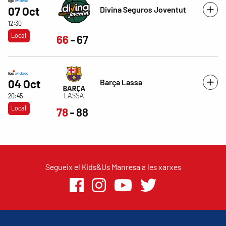
Divina Seguros Joventut
07 Oct
12:30
Local
66
67
Barça Lassa
04 Oct
20:45
Local
78
88
Segueix el Kids&Us Manresa a les xarxes