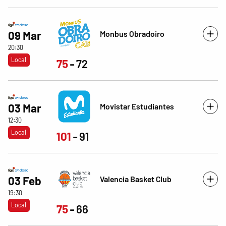
Monbus Obradoiro
09 Mar
20:30
Local
75
72
Movistar Estudiantes
03 Mar
12:30
Local
101
91
Valencia Basket Club
03 Feb
19:30
Local
75
66