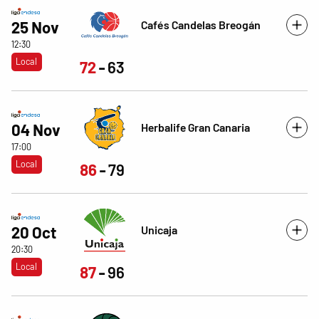
Cafés Candelas Breogán
25 Nov
12:30
Local
72
63
Herbalife Gran Canaria
04 Nov
17:00
Local
86
79
Unicaja
20 Oct
20:30
Local
87
96