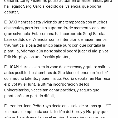
Canaria, Corey Fisher no podrá actuar en unas semanas, pero
ha llegado Sergi Garcia, cedido del Valencia, que podría
debutar.
El BAXI Manresa está viviendo una temporada con muchos
obstáculos, pero los está superando, de momento, con una
gran solvencia. Esta semana ha incorporado Sergi Garcia,
base cedido del Valencia, con la intención de hacer menos
traumática la baja del único base puro con que contaba la
plantilla. Además, aún no se sabe si podrá jugar el ala-pívot
Erik Murphy, con una fascitis plantar.
El UCAM Murcia está en la zona de descenso, y quiere salir lo
antes posible. Los hombres de Sito Alonso tienen un 'roster'
con mucho talento, y buen físico. Podría debutar en Manresa
el pívot Kyle Hunt, la última incorporación de los
universitarios. Necesitan ganar partidos, y seguro que
plantearán un partido difícil.
El técnico Joan Peñarroya decía en la sala de prensa que ***
«semana complicada con la lesión del Corey y Murphy que
aún no ha entrenado con el equipo; hemos incorporado el