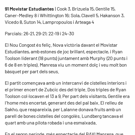
91 Movistar Estudiantes
| Cook 3, Brizuela 15, Gentile 15,
Caner-Medley 8 i Whittington 16; Sola, Clavell 5, Hakanson 3,
Vicedo 8, Suton 14, Lampropoulos i Arteaga 4
Parcials: 26-21, 29-21; 22-19 i 24-30
El Nou Congost és feliç. Nova victòria davant el Movistar
Estudiantes, amb estones de joc brillant, espectacle, i Ryan
Toolson liderant (18 punts) juntament amb Murphy (20 punts i
6 de 8 en triples). Manresa viu un moment dolç i veu molt bon
bàsquet per part dels seus.
El partit començava amb un intercanvi de cistelles interiors i
el primer encert de Zubcic des del triple. Dos triples de Ryan
Toolson col·locaven el 13 a 9. Per part dels visitants, Gentile era
l'home més encertat, generant des del pal baix. El relleu de
Sakho, que reapareixia, per Lalanne donava fruits amb un
parell de bones cistelles del congolès. Lundberg tancava el
quart amb una pilota robada i una esmaixada.
En el segon període, més espectacle del BAXI Manresa, que