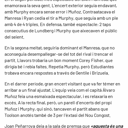
enamorava la seva gent. L'encert exterior seguia endavant,
amb Murphy encara sense error i Muñoz. Contraatacava el
Manresa i Ryan cedia el tir a Murphy, que seguia amb un ple
amb 4 de 4 triples. En defensa, també espectacle: 2 taps
consecutius de Lundberg i Murphy que aixecaven el públic
del seient.
En la segona meitat, seguiria dominant el Manresa, que no
aconseguia desempallegar-se del tot del rival i trencar el
partit. Llavors trobaria un bon moment Corey Fisher, que
dirigia bé i rebia faltes. Repetia Murphy, però Estudiantes
trobava encara respostes a través de Gentile i Brizuela.
En el darrer període, gran encert visitant que va fer témer en
arribar a un final ajustat. L'equip veia com el capitá Álvaro
Muñoz feia una esmaixada espectacular, i es relaxaria en
excés. A la recta final, però, un parell d'encerts del propi
Muñoz i Murphy, qui sinó, tancaven el partit abans que
Toolson anotés també de 3 per l'èxtasi del Nou Congost.
Joan Peñarroya deia a la sala de premsa que
«aquesta és una