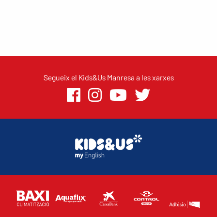
Segueix el Kids&Us Manresa a les xarxes