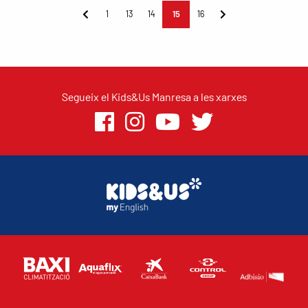
1
13
14
15
16
Segueix el Kids&Us Manresa a les xarxes