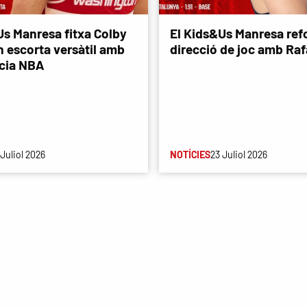
Us Manresa fitxa Colby
El Kids&Us Manresa refo
n escorta versàtil amb
direcció de joc amb Rafa
cia NBA
 Juliol 2026
NOTÍCIES
23 Juliol 2026