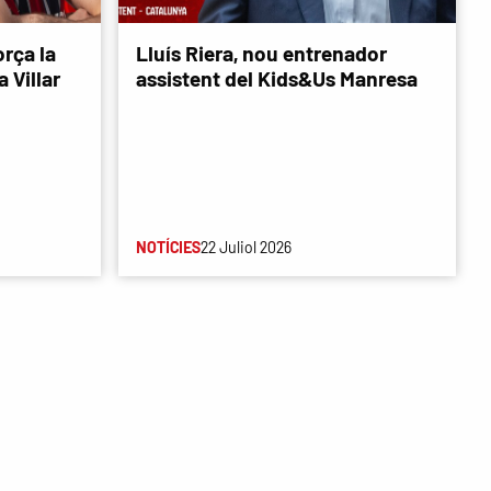
rça la
Lluís Riera, nou entrenador
 Villar
assistent del Kids&Us Manresa
NOTÍCIES
22 Juliol 2026