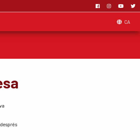
CA
esa
eva
a després