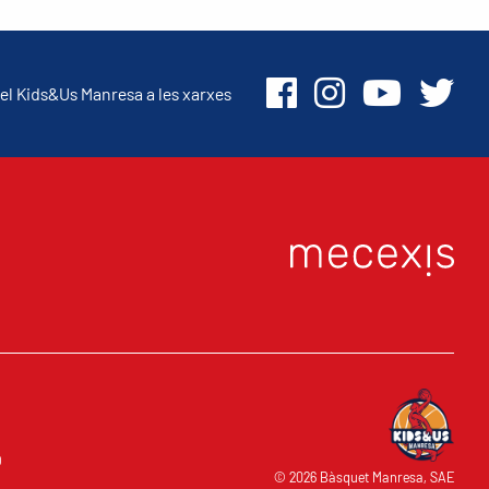
el Kids&Us Manresa a les xarxes
O
© 2026 Bàsquet Manresa, SAE