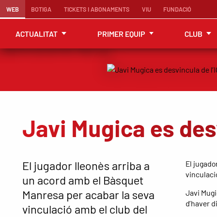
WEB
BOTIGA
TICKETS I ABONAMENTS
VIU
FUNDACIÓ
ACTUALITAT
PRIMER EQUIP
CLUB
Javi Mugica es des
El jugador lleonès arriba a
El jugado
vinculaci
un acord amb el Bàsquet
Manresa per acabar la seva
Javi Mugi
d’haver di
vinculació amb el club del