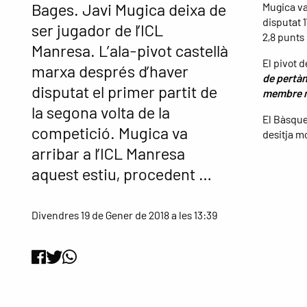
Bages. Javi Mugica deixa de
Mugica va
disputat 
ser jugador de l’ICL
2,8 punts 
Manresa. L’ala-pivot castellà
El pivot d
marxa després d’haver
de pertàn
disputat el primer partit de
membre m
la segona volta de la
El Bàsque
competició. Mugica va
desitja mo
arribar a l’ICL Manresa
aquest estiu, procedent …
Divendres 19 de Gener de 2018 a les 13:39