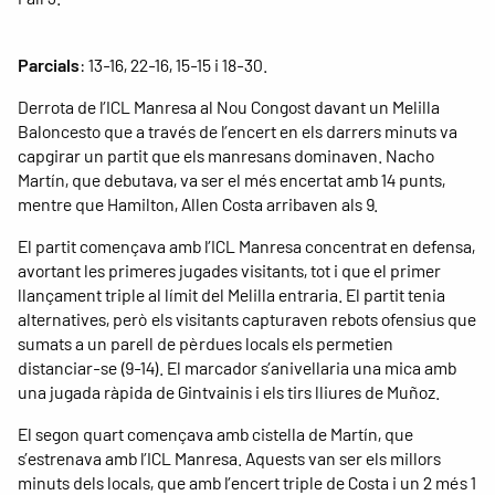
Parcials
: 13-16, 22-16, 15-15 i 18-30.
Derrota de l’ICL Manresa al Nou Congost davant un Melilla
Baloncesto que a través de l’encert en els darrers minuts va
capgirar un partit que els manresans dominaven. Nacho
Martín, que debutava, va ser el més encertat amb 14 punts,
mentre que Hamilton, Allen Costa arribaven als 9.
El partit començava amb l’ICL Manresa concentrat en defensa,
avortant les primeres jugades visitants, tot i que el primer
llançament triple al límit del Melilla entraria. El partit tenia
alternatives, però els visitants capturaven rebots ofensius que
sumats a un parell de pèrdues locals els permetien
distanciar-se (9-14). El marcador s’anivellaria una mica amb
una jugada ràpida de Gintvainis i els tirs lliures de Muñoz.
El segon quart començava amb cistella de Martín, que
s’estrenava amb l’ICL Manresa. Aquests van ser els millors
minuts dels locals, que amb l’encert triple de Costa i un 2 més 1