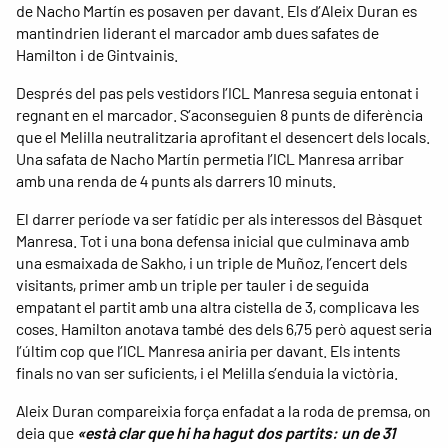
de Nacho Martín es posaven per davant. Els d’Aleix Duran es
mantindrien liderant el marcador amb dues safates de
Hamilton i de Gintvainis.
Després del pas pels vestidors l’ICL Manresa seguia entonat i
regnant en el marcador. S’aconseguien 8 punts de diferència
que el Melilla neutralitzaria aprofitant el desencert dels locals.
Una safata de Nacho Martín permetia l’ICL Manresa arribar
amb una renda de 4 punts als darrers 10 minuts.
El darrer període va ser fatídic per als interessos del Bàsquet
Manresa. Tot i una bona defensa inicial que culminava amb
una esmaixada de Sakho, i un triple de Muñoz, l’encert dels
visitants, primer amb un triple per tauler i de seguida
empatant el partit amb una altra cistella de 3, complicava les
coses. Hamilton anotava també des dels 6,75 però aquest seria
l’últim cop que l’ICL Manresa aniria per davant. Els intents
finals no van ser suficients, i el Melilla s’enduia la victòria.
Aleix Duran compareixia força enfadat a la roda de premsa, on
deia que
«està clar que hi ha hagut dos partits: un de 31