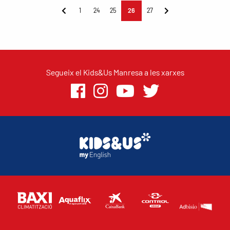
1
24
25
26
27
Segueix el Kids&Us Manresa a les xarxes