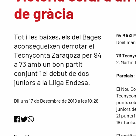
de gràcia
Tot i les baixes, els del Bages
94 BAXI 
Doellman 
aconsegueixen derrotar el
Tecnyconta Zaragoza per 94
73 Tecny
2, Martín 
a 73 amb un bon partit
conjunt i el debut de dos
Parcials
:
júniors a la Lliga Endesa.
El Nou Co
Tecnycont
Dilluns 17 de Desembre de 2018 a les 10:28
punts sobr
júniors d
21 punts 
18 i Toolso
El partit