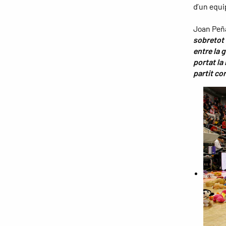
d’un equi
Joan Peña
sobretot 
entre la 
portat la 
partit co