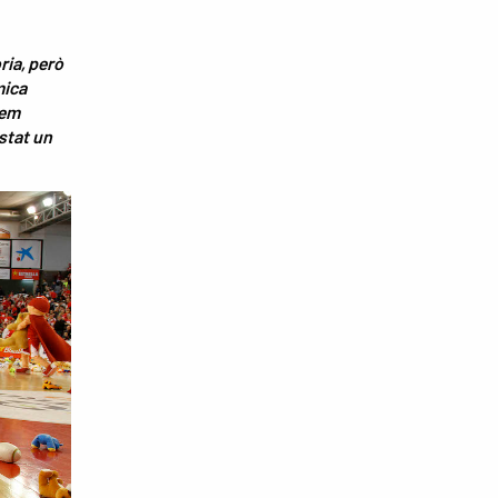
ria, però
mica
hem
estat un