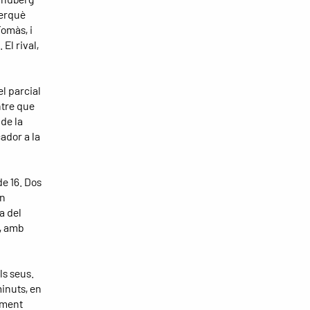
perquè
Tomàs, i
El rival,
l parcial
ntre que
 de la
ador a la
de 16. Dos
en
a del
s, amb
ls seus.
inuts, en
iment