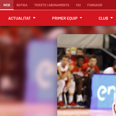
WEB
BOTIGA
TICKETS I ABONAMENTS
VIU
FUNDACIÓ
ACTUALITAT
PRIMER EQUIP
CLUB