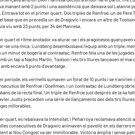
 manant amb 2 punts i una assistència que deixava sol Lalanne 
 Entrava tot en el primer quart: Dos triples de Renfroe, un de Pere 
el base que en precedia un de Dragovic i encara un altre de Toolson. 
uia viu amb 23 punts, per 34 del Manresa.
on quart el ritme anotador va aturar-se i els aragonesos guanyaven e
ar-se una mica. Lundberg desembussava l’equip amb un triple, me
n un minut de bogeria al contraatac, Renfroe feia una de les jugades
mb un tap a Nacho Martín. Toolson i els tirs lliures tancaven el marc
t amb encara 6 punts d’avantatge.
er període, els vermells sumaven un forat de 10 punts i se n’anirien 
onsecutius de Renfroe i Doellman, i un contraatac de Lundberg obri
bans de la recta final. Un triple de Renfroe just després de la 4a falt
avier Justiz precedien una sèrie de llançaments des dels tirs lliure
ges millorables.
er quart, es rebaixava la intensitat, i Peñarroya reclamava atenció a
elles consecutives de Dragovic animaven el pavelló en els darrers m
ient al Nou Congost va ser immillorable. Victòria àmplia i sense pat