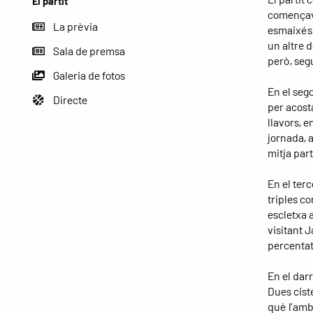
El partit
començava
La prèvia
esmaixés.
un altre d
Sala de premsa
però, seg
Galeria de fotos
En el seg
Directe
per acost
llavors, e
jornada, a
mitja par
En el terc
triples c
escletxa a
visitant J
percentat
En el darr
Dues cist
què l’amb