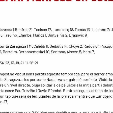
Manresa
| Renfroe 21, Toolson 17, Lundberg 18, Tomàs 13 i Lalanne 7; 
6, Treviño, Efambé, Muñoz 1, Gintvainis 2, Dragovic 9.
conta Zaragoza
| McCalebb 11, Seibutis 14, Okoye 2, Radovic 11, Vázqu
11, Barreiro, Berhanemeskel 10, Santana, Alocén 5, Martí 7.
 34-23, 13-18, 21-11, 26-21
ngost ha viscut bons partits aquesta temporada, però el darrer amb
a Zaragoza, a les portes de Nadal, va ser gairebé perfecte. Victòria 
e un rival directe, pluja solidària de peluixos a la mitja part, i debu
e la casa: Pau Treviño i David Efambé. Renfroe segueix al timó de l’
i un tap que serà de les jugades de la jornada, mentre que Lundberg 
n, 17.
 començava amb un BAXI Manresa decidit a endur-se el partit. Iffe 