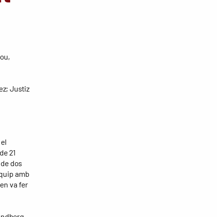
Jou,
ez; Justiz
 el
de 21
t de dos
equip amb
en va fer
Lundberg