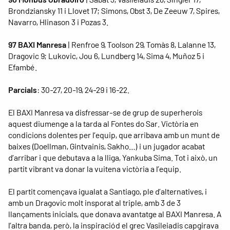
Brondziansky 11 i Llovet 17; Simons, Obst 3, De Zeeuw 7, Spires,
Navarro, Hlinason 3 i Pozas 3.
97 BAXI Manresa
| Renfroe 9, Toolson 29, Tomàs 8, Lalanne 13,
Dragovic 9; Lukovic, Jou 6, Lundberg 14, Sima 4, Muñoz 5 i
Efambé.
Parcials
: 30-27, 20-19, 24-29 i 16-22.
El BAXI Manresa va disfressar-se de grup de superherois
aquest diumenge a la tarda al Fontes do Sar. Victòria en
condicions dolentes per l’equip, que arribava amb un munt de
baixes (Doellman, Gintvainis, Sakho…) i un jugador acabat
d’arribar i que debutava a la lliga, Yankuba Sima. Tot i això, un
partit vibrant va donar la vuitena victòria a l’equip.
El partit començava igualat a Santiago, ple d’alternatives, i
amb un Dragovic molt insporat al triple, amb 3 de 3
llançaments inicials, que donava avantatge al BAXI Manresa. A
l’altra banda, però, la inspiraciód el grec Vasileiadis capgirava