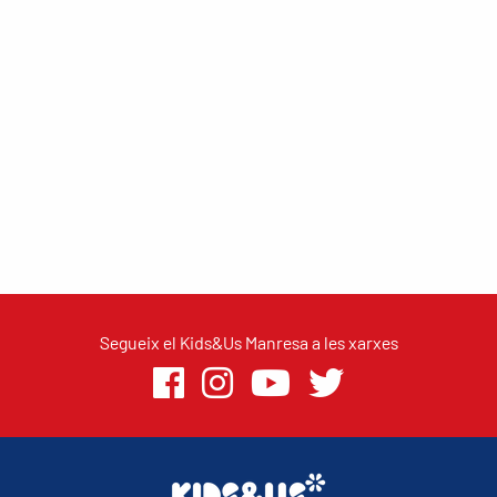
Segueix el Kids&Us Manresa a les xarxes