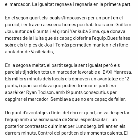
el marcador. La igualtat regnava i regnaria en la primera part.
En el segon quart els locals s’imposaven per un punt en el
parcial, i entraven a escena homes poc habituals com Guillem
Jou, autor de 6 punts, i el gironí Yankuba Sima, que donava
mostres de la lluita que és capaç d’oferir a l’equip.Dues faltes
sobre els triples de Jou i Tomàs permetien mantenir el ritme
anotador de Vasileiadis.
En la segona meitat, el partit seguia sent igualat però els
parcials tijndrien tots un marcador favorable al BAXI Manresa.
Els millors minuts dels locals els donaven un avantatge de 12
punts, i quan semblava que podien trencar el partit va
aparèixer Ryan Toolson, amb 19 punts consecutius per
capgirar el marcador. Semblava que no era capaç de fallar.
Un punt d’avantatge a l’inici del darrer quart, on va despertar
l’equip amb una esmaixada de Sima, espectacular, i un
posterior contraatac culminat per Lundberg, brillant en els
darrers minuts. Control del partit en els moments calents, El