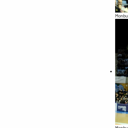
Monbus
Monbus