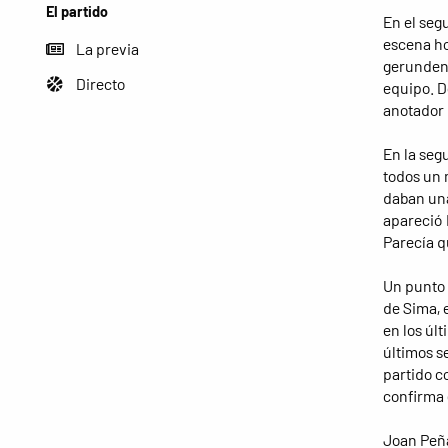
El partido
En el seg
escena ho
La previa
gerundens
Directo
equipo. D
anotador 
En la seg
todos un 
daban una
apareció 
Parecía q
Un punto 
de Sima, 
en los últ
últimos s
partido c
confirma 
Joan Peña