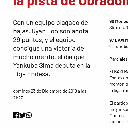
la pista de Obradoi
Con un equipo plagado de
90 Monbu
Simons, Ob
bajas, Ryan Toolson anota
29 puntos, y el equipo
97 BAXI 
6, Lundbe
consigue una victoria de
mucho mérito, el día que
Parciales
Yankuba Sima debuta en la
El BAXI M
Liga Endesa.
Fontes do
montón de
la liga, Y
domingo 23 de Diciembre de 2018 a las
21:27
El partid
muy inspir
Manresa. E
vuelta al