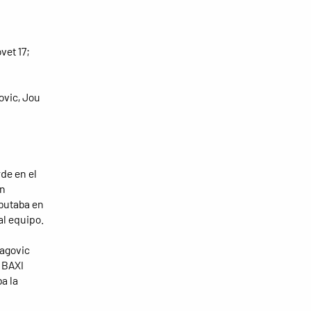
ovet 17;
ovic, Jou
de en el
un
ebutaba en
al equipo.
ragovic
l BAXI
ba la