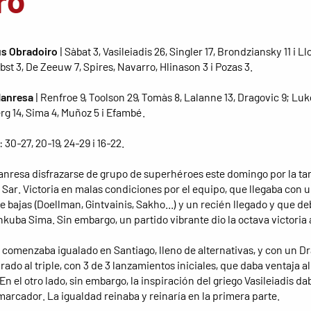
ro
s Obradoiro
| Sàbat 3, Vasileiadis 26, Singler 17, Brondziansky 11 i Ll
st 3, De Zeeuw 7, Spires, Navarro, Hlinason 3 i Pozas 3.
Manresa
| Renfroe 9, Toolson 29, Tomàs 8, Lalanne 13, Dragovic 9; Luk
rg 14, Sima 4, Muñoz 5 i Efambé.
: 30-27, 20-19, 24-29 i 16-22.
anresa disfrazarse de grupo de superhéroes este domingo por la tar
 Sar. Victoria en malas condiciones por el equipo, que llegaba con 
 bajas (Doellman, Gintvainis, Sakho...) y un recién llegado y que d
ankuba Sima. Sin embargo, un partido vibrante dio la octava victoria 
o comenzaba igualado en Santiago, lleno de alternativas, y con un D
ado al triple, con 3 de 3 lanzamientos iniciales, que daba ventaja a
n el otro lado, sin embargo, la inspiración del griego Vasileiadis da
 marcador. La igualdad reinaba y reinaría en la primera parte.