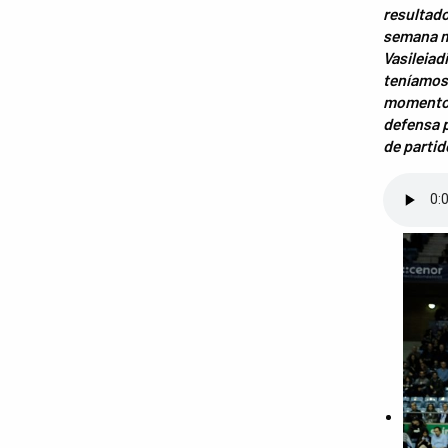
resultado
semana mu
Vasileiad
teníamos
momento d
defensa p
de parti