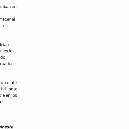
traban en
recer al
mo
drían
ales les
ido
arcador.
n un mate
brillante
ple en los
el
e
ir este