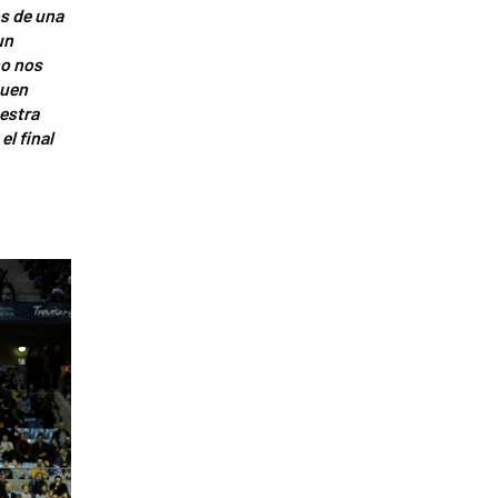
s de una
un
no nos
buen
estra
l final