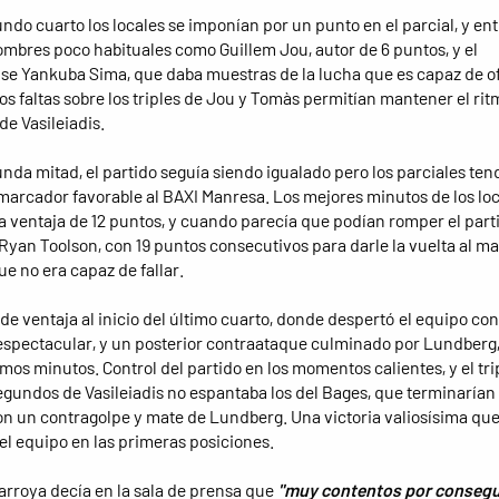
undo cuarto los locales se imponían por un punto en el parcial, y en
mbres poco habituales como Guillem Jou, autor de 6 puntos, y el
e Yankuba Sima, que daba muestras de la lucha que es capaz de of
os faltas sobre los triples de Jou y Tomàs permitían mantener el rit
de Vasileiadis.
unda mitad, el partido seguía siendo igualado pero los parciales ten
marcador favorable al BAXI Manresa. Los mejores minutos de los loc
 ventaja de 12 puntos, y cuando parecía que podían romper el part
Ryan Toolson, con 19 puntos consecutivos para darle la vuelta al m
ue no era capaz de fallar.
de ventaja al inicio del último cuarto, donde despertó el equipo co
espectacular, y un posterior contraataque culminado por Lundberg, 
imos minutos. Control del partido en los momentos calientes, y el tri
egundos de Vasileiadis no espantaba los del Bages, que terminarían 
on un contragolpe y mate de Lundberg. Una victoria valiosísima qu
el equipo en las primeras posiciones.
rroya decía en la sala de prensa que
"muy contentos por consegu