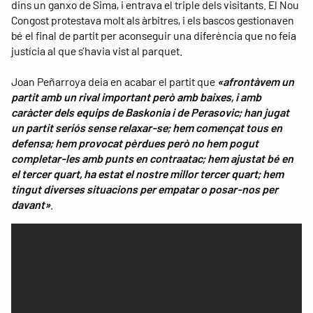
dins un ganxo de Sima, i entrava el triple dels visitants. El Nou
Congost protestava molt als àrbitres, i els bascos gestionaven
bé el final de partit per aconseguir una diferència que no feia
justícia al que s’havia vist al parquet.
Joan Peñarroya deia en acabar el partit que
«afrontàvem un
partit amb un rival important però amb baixes, i amb
caràcter dels equips de Baskonia i de Perasovic; han jugat
un partit seriós sense relaxar-se; hem començat tous en
defensa; hem provocat pèrdues però no hem pogut
completar-les amb punts en contraatac; hem ajustat bé en
el tercer quart, ha estat el nostre millor tercer quart; hem
tingut diverses situacions per empatar o posar-nos per
davant»
.