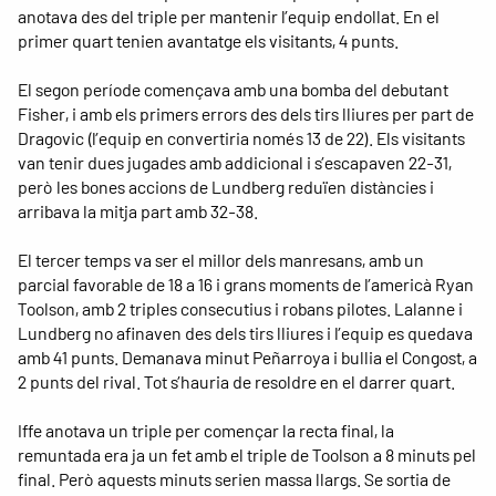
anotava des del triple per mantenir l’equip endollat. En el
primer quart tenien avantatge els visitants, 4 punts.
El segon període començava amb una bomba del debutant
Fisher, i amb els primers errors des dels tirs lliures per part de
Dragovic (l’equip en convertiria només 13 de 22). Els visitants
van tenir dues jugades amb addicional i s’escapaven 22-31,
però les bones accions de Lundberg reduïen distàncies i
arribava la mitja part amb 32-38.
El tercer temps va ser el millor dels manresans, amb un
parcial favorable de 18 a 16 i grans moments de l’americà Ryan
Toolson, amb 2 triples consecutius i robans pilotes. Lalanne i
Lundberg no afinaven des dels tirs lliures i l’equip es quedava
amb 41 punts. Demanava minut Peñarroya i bullia el Congost, a
2 punts del rival. Tot s’hauria de resoldre en el darrer quart.
Iffe anotava un triple per començar la recta final, la
remuntada era ja un fet amb el triple de Toolson a 8 minuts pel
final. Però aquests minuts serien massa llargs. Se sortia de