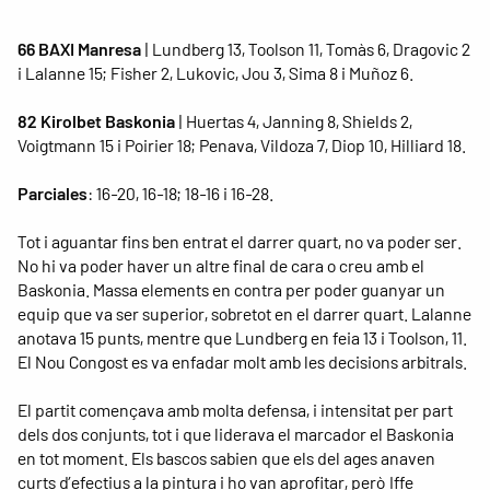
66 BAXI Manresa
| Lundberg 13, Toolson 11, Tomàs 6, Dragovic 2
i Lalanne 15; Fisher 2, Lukovic, Jou 3, Sima 8 i Muñoz 6.
82 Kirolbet Baskonia
| Huertas 4, Janning 8, Shields 2,
Voigtmann 15 i Poirier 18; Penava, Vildoza 7, Diop 10, Hilliard 18.
Parciales
: 16-20, 16-18; 18-16 i 16-28.
Tot i aguantar fins ben entrat el darrer quart, no va poder ser.
No hi va poder haver un altre final de cara o creu amb el
Baskonia. Massa elements en contra per poder guanyar un
equip que va ser superior, sobretot en el darrer quart. Lalanne
anotava 15 punts, mentre que Lundberg en feia 13 i Toolson, 11.
El Nou Congost es va enfadar molt amb les decisions arbitrals.
El partit començava amb molta defensa, i intensitat per part
dels dos conjunts, tot i que liderava el marcador el Baskonia
en tot moment. Els bascos sabien que els del ages anaven
curts d’efectius a la pintura i ho van aprofitar, però Iffe