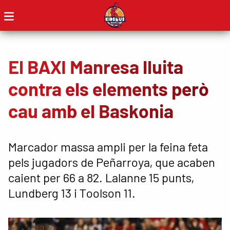
El BAXI Manresa lluita
contra els elements però
cau amb el Baskonia
Marcador massa ampli per la feina feta
pels jugadors de Peñarroya, que acaben
caient per 66 a 82. Lalanne 15 punts,
Lundberg 13 i Toolson 11.