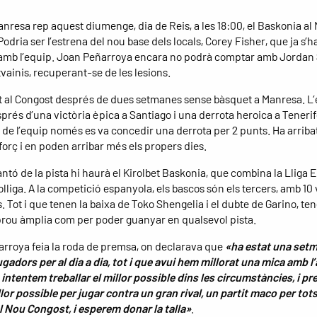
anresa rep aquest diumenge, dia de Reis, a les 18:00, el Baskonia al
odria ser l’estrena del nou base dels locals, Corey Fisher, que ja s’h
amb l’equip. Joan Peñarroya encara no podrà comptar amb Jordan 
vainis, recuperant-se de les lesions.
t al Congost després de dues setmanes sense bàsquet a Manresa. L
prés d’una victòria èpica a Santiago i una derrota heroica a Tenerife
s de l’equip només es va concedir una derrota per 2 punts. Ha arriba
forç i en poden arribar més els propers dies.
cantó de la pista hi haurà el Kirolbet Baskonia, que combina la Lliga
lliga. A la competició espanyola, els bascos són els tercers, amb 10 v
. Tot i que tenen la baixa de Toko Shengelia i el dubte de Garino, te
 prou àmplia com per poder guanyar en qualsevol pista.
rroya feia la roda de premsa, on declarava que
«ha estat una set
jugadors per al dia a dia, tot i que avui hem millorat una mica amb l
 intentem treballar el millor possible dins les circumstàncies, i p
llor possible per jugar contra un gran rival, un partit maco per tots
l Nou Congost, i esperem donar la talla»
.