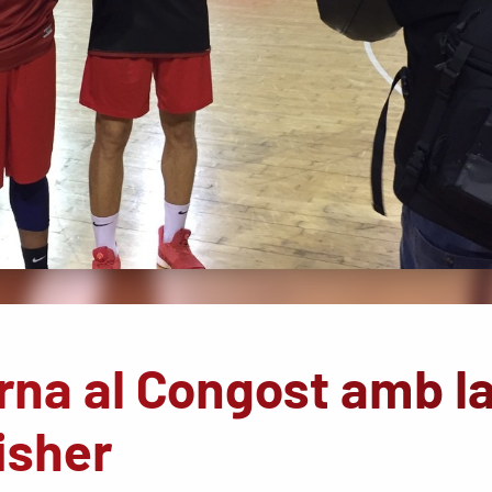
rna al Congost amb l
isher