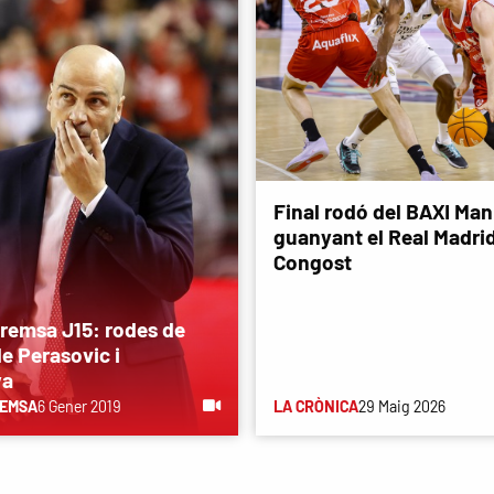
Final rodó del BAXI Man
guanyant el Real Madri
Congost
premsa J15: rodes de
e Perasovic i
ya
REMSA
6 Gener 2019
LA CRÒNICA
29 Maig 2026