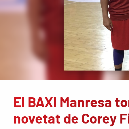
El BAXI Manresa to
novetat de Corey F