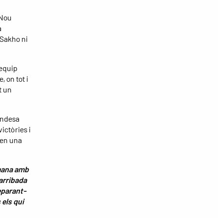
 Nou
a
Sakho ni
’equip
, on tot i
t un
 Endesa
ictòries i
nen una
mana amb
’arribada
reparant-
 els qui