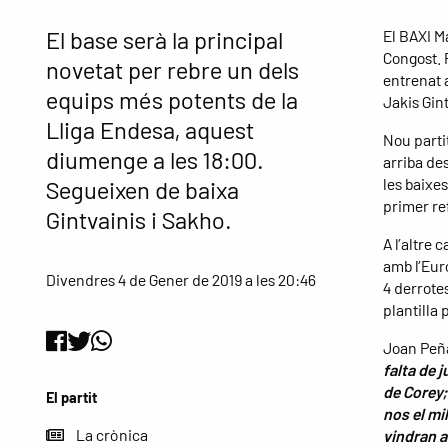
El base serà la principal
El BAXI M
Congost. P
novetat per rebre un dels
entrenat 
equips més potents de la
Jakis Gint
Lliga Endesa, aquest
Nou parti
diumenge a les 18:00.
arriba des
les baixe
Segueixen de baixa
primer re
Gintvainis i Sakho.
A l’altre 
amb l’Euro
Divendres 4 de Gener de 2019 a les 20:46
4 derrotes
plantilla
Joan Peña
falta de 
de Corey;
El partit
nos el mi
La crònica
vindran a