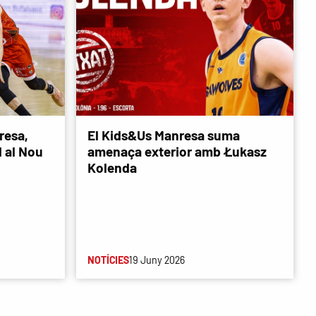
resa,
El Kids&Us Manresa suma
d al Nou
amenaça exterior amb Łukasz
Kolenda
NOTÍCIES
19 Juny 2026