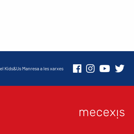
el Kids&Us Manresa a les xarxes