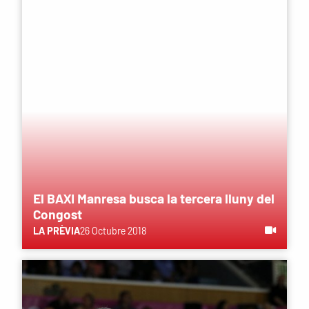
El BAXI Manresa busca la tercera lluny del
Congost
LA PRÈVIA
26 Octubre 2018