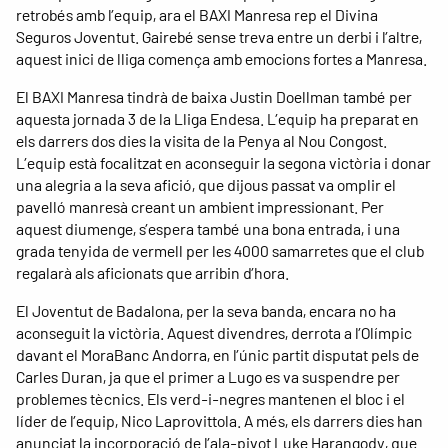
retrobés amb l’equip, ara el BAXI Manresa rep el Divina
Seguros Joventut. Gairebé sense treva entre un derbi i l’altre,
aquest inici de lliga comença amb emocions fortes a Manresa.
El BAXI Manresa tindrà de baixa Justin Doellman també per
aquesta jornada 3 de la Lliga Endesa. L’equip ha preparat en
els darrers dos dies la visita de la Penya al Nou Congost.
L’equip està focalitzat en aconseguir la segona victòria i donar
una alegria a la seva afició, que dijous passat va omplir el
pavelló manresà creant un ambient impressionant. Per
aquest diumenge, s’espera també una bona entrada, i una
grada tenyida de vermell per les 4000 samarretes que el club
regalarà als aficionats que arribin d’hora.
El Joventut de Badalona, per la seva banda, encara no ha
aconseguit la victòria. Aquest divendres, derrota a l’Olímpic
davant el MoraBanc Andorra, en l’únic partit disputat pels de
Carles Duran, ja que el primer a Lugo es va suspendre per
problemes tècnics. Els verd-i-negres mantenen el bloc i el
líder de l’equip, Nico Laprovittola. A més, els darrers dies han
anunciat la incorporació de l’ala-pivot Luke Harangody, que