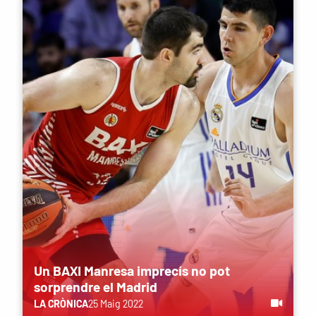
Un BAXI Manresa imprecís no pot
sorprendre el Madrid
LA CRÒNICA
25 Maig 2022