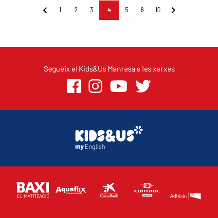
1
2
3
4
5
6
10
Segueix el Kids&Us Manresa a les xarxes