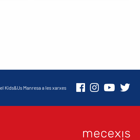
el Kids&Us Manresa a les xarxes