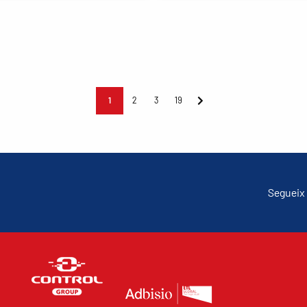
1
2
3
19
Segueix 