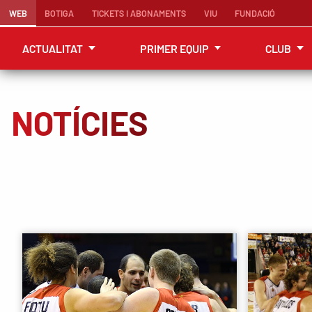
WEB
BOTIGA
TICKETS I ABONAMENTS
VIU
FUNDACIÓ
ACTUALITAT
PRIMER EQUIP
CLUB
NOTÍCIES