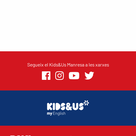
Segueix el Kids&Us Manresa a les xarxes