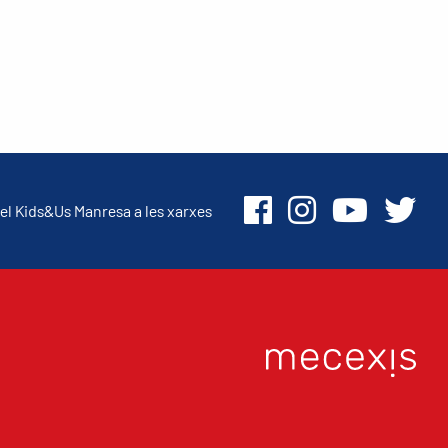
el Kids&Us Manresa a les xarxes