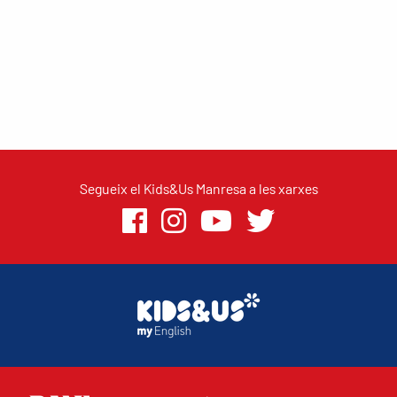
Segueix el Kids&Us Manresa a les xarxes