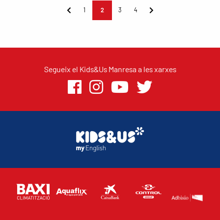
1
2
3
4
Segueix el Kids&Us Manresa a les xarxes