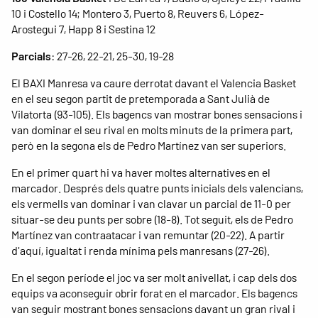
10 i Costello 14; Montero 3, Puerto 8, Reuvers 6, López-
Arostegui 7, Happ 8 i Sestina 12
Parcials
: 27-26, 22-21, 25-30, 19-28
El BAXI Manresa va caure derrotat davant el Valencia Basket
en el seu segon partit de pretemporada a Sant Julià de
Vilatorta (93-105). Els bagencs van mostrar bones sensacions i
van dominar el seu rival en molts minuts de la primera part,
però en la segona els de Pedro Martínez van ser superiors.
En el primer quart hi va haver moltes alternatives en el
marcador. Després dels quatre punts inicials dels valencians,
els vermells van dominar i van clavar un parcial de 11-0 per
situar-se deu punts per sobre (18-8). Tot seguit, els de Pedro
Martínez van contraatacar i van remuntar (20-22). A partir
d'aquí, igualtat i renda mínima pels manresans (27-26).
En el segon període el joc va ser molt anivellat, i cap dels dos
equips va aconseguir obrir forat en el marcador. Els bagencs
van seguir mostrant bones sensacions davant un gran rival i