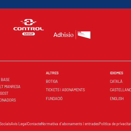
ALTRES
IDIOMES
S BASE
BOTIGA
CATALÀ
ET MANRESA
TICKETS I ABONAMENTS
CASTELLAN
NGOST
FUNDACIÓ
ENGLISH
CINADORS
Socials
Avís Legal
Contacte
Normativa d'abonaments i entrades
Política de privacita