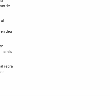
ra
unts de
 el
aven deu
van
inal els
ual rebrà
 de