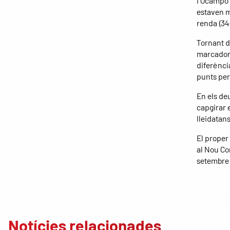
i Ocampo 
estaven mé
renda (34
Tornant d
marcador 
diferènci
punts per 
En els de
capgirar e
lleidatans
El proper 
al Nou Co
setembre a
Notícies relacionades