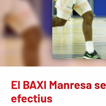
El BAXI Manresa s
efectius