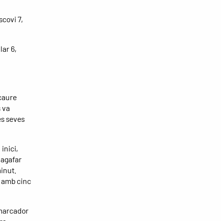
scovi 7,
lar 6,
caure
s va
es seves
inici,
 agafar
minut.
t amb cinc
 marcador