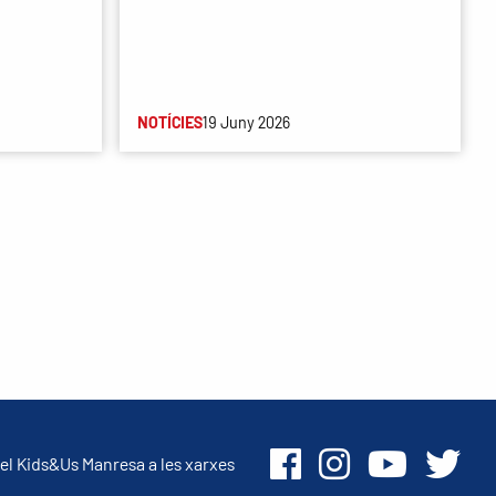
NOTÍCIES
19 Juny 2026
el Kids&Us Manresa a les xarxes