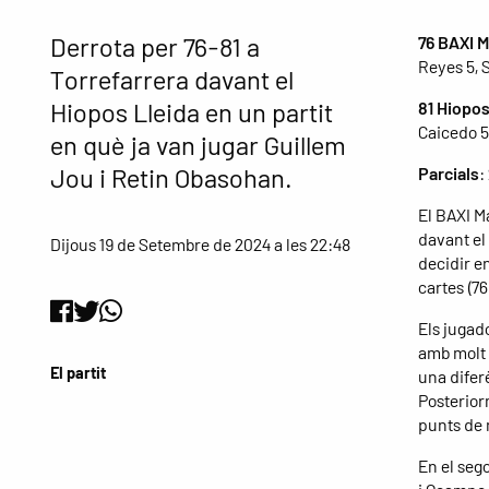
Derrota per 76-81 a
76 BAXI 
Reyes 5, 
Torrefarrera davant el
Hiopos Lleida en un partit
81 Hiopos
Caicedo 5,
en què ja van jugar Guillem
Jou i Retin Obasohan.
Parcials
:
El BAXI M
davant el 
Dijous 19 de Setembre de 2024 a les 22:48
decidir en
cartes (76
Els jugado
amb molt e
El partit
una diferè
Posterior
punts de 
En el sego