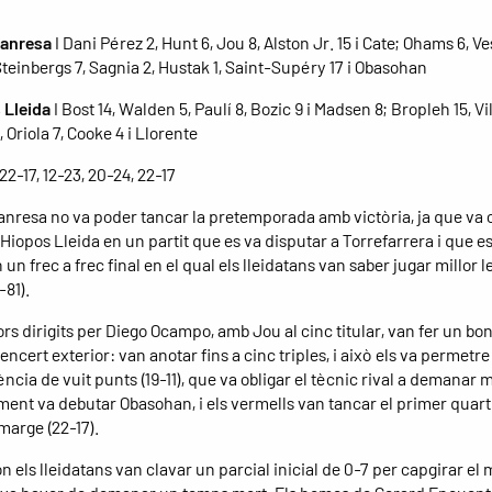
Manresa
I Dani Pérez 2, Hunt 6, Jou 8, Alston Jr. 15 i Cate; Ohams 6, Ve
Steinbergs 7, Sagnia 2, Hustak 1, Saint-Supéry 17 i Obasohan
 Lleida
I Bost 14, Walden 5, Paulí 8, Bozic 9 i Madsen 8; Bropleh 15, Vil
 Oriola 7, Cooke 4 i Llorente
 22-17, 12-23, 20-24, 22-17
anresa no va poder tancar la pretemporada amb victòria, ja que va 
Hiopos Lleida en un partit que es va disputar a Torrefarrera i que e
 un frec a frec final en el qual els lleidatans van saber jugar millor l
-81).
rs dirigits per Diego Ocampo, amb Jou al cinc titular, van fer un bon 
ncert exterior: van anotar fins a cinc triples, i això els va permetre
ncia de vuit punts (19-11), que va obligar el tècnic rival a demanar 
ment va debutar Obasohan, i els vermells van tancar el primer quar
marge (22-17).
n els lleidatans van clavar un parcial inicial de 0-7 per capgirar el