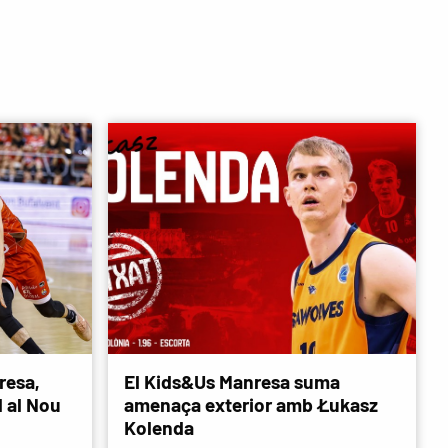
resa,
El Kids&Us Manresa suma
d al Nou
amenaça exterior amb Łukasz
Kolenda