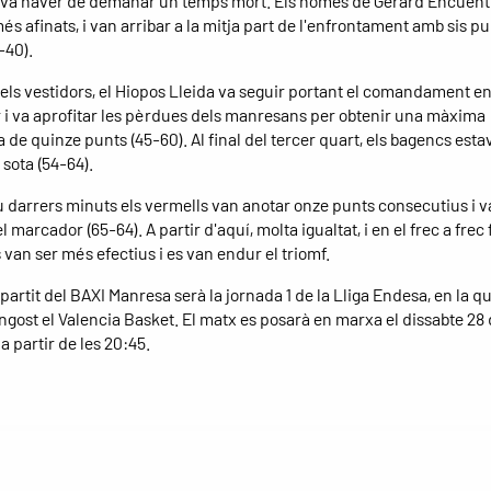
va haver de demanar un temps mort. Els homes de Gerard Encuent
s afinats, i van arribar a la mitja part de l'enfrontament amb sis p
-40).
els vestidors, el Hiopos Lleida va seguir portant el comandament en
i va aprofitar les pèrdues dels manresans per obtenir una màxima
a de quinze punts (45-60). Al final del tercer quart, els bagencs est
sota (54-64).
u darrers minuts els vermells van anotar onze punts consecutius i 
l marcador (65-64). A partir d'aquí, molta igualtat, i en el frec a frec f
 van ser més efectius i es van endur el triomf.
partit del BAXI Manresa serà la jornada 1 de la Lliga Endesa, en la q
ngost el Valencia Basket. El matx es posarà en marxa el dissabte 28
 partir de les 20:45.