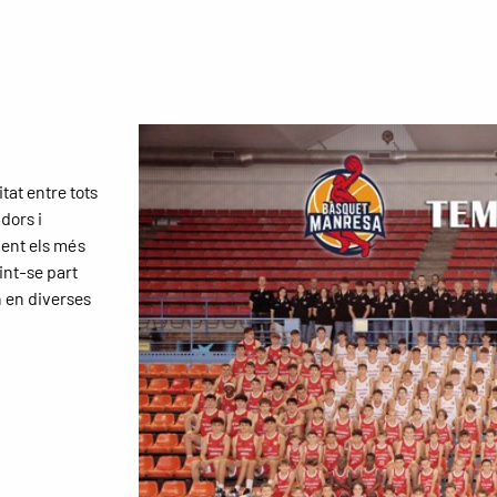
tat entre tots
dors i
ent els més
int-se part
n en diverses