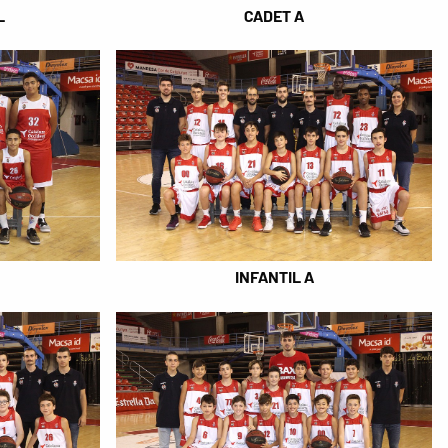
L
CADET A
INFANTIL A