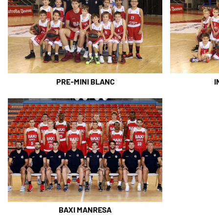
PRE-MINI BLANC
I
BAXI MANRESA