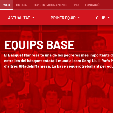
WEB
BOTIGA
TICKETS I ABONAMENTS
VIU
FUNDACIÓ
ACTUALITAT
PRIMER EQUIP
CLUB
EQUIPS BASE
El Bàsquet Manresa té una de les pedreres més importants del
estrelles del bàsquet estatal i mundial com Sergi Llull, Rafa 
d'altres #MadeInManresa. La base segueix treballant per ed