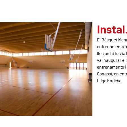
Instal
El Bàsquet Manre
entrenaments al
lloc on hi havia 
va inaugurar el 
entrenaments i p
Congost, on ent
Lliga Endesa.