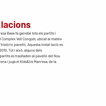
.lacions
sa Base fa gairebé tots els partits i
 Complex Vell Congost, ubicat al mateix
l'històric pavelló. Aquesta instal·lació es
2010. Tot i això, alguns dels
artits es traslladen al pavelló del Nou
rena i juga el Kids&Us Manresa, de la