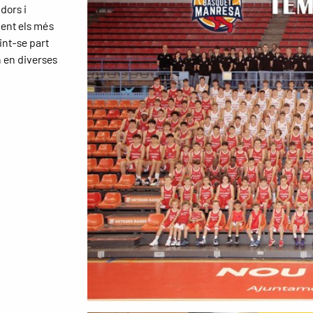
dors i
ent els més
int-se part
n en diverses