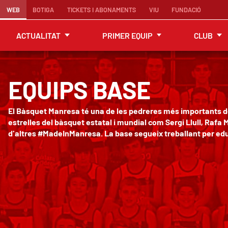
WEB
BOTIGA
TICKETS I ABONAMENTS
VIU
FUNDACIÓ
ACTUALITAT
PRIMER EQUIP
CLUB
EQUIPS BASE
El Bàsquet Manresa té una de les pedreres més importants del
estrelles del bàsquet estatal i mundial com Sergi Llull, Rafa 
d'altres #MadeInManresa. La base segueix treballant per ed