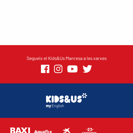
Segueix el Kids&Us Manresa a les xarxes