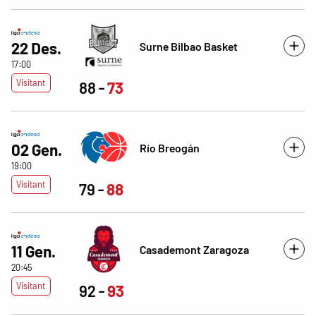
22 Des.
Surne Bilbao Basket
17:00
Visitant
88
73
02 Gen.
Río Breogán
19:00
Visitant
79
88
11 Gen.
Casademont Zaragoza
20:45
Visitant
92
93