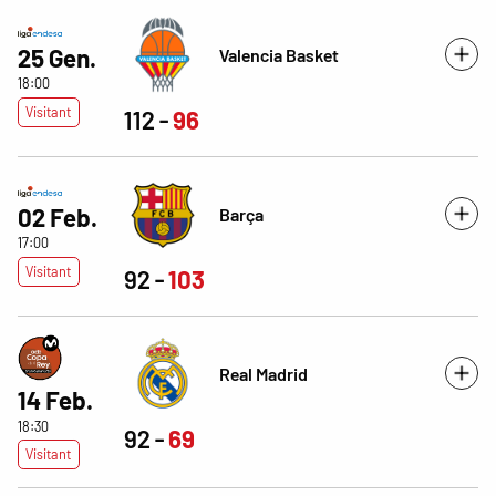
25 Gen.
Valencia Basket
18:00
Visitant
112
96
02 Feb.
Barça
17:00
Visitant
92
103
Real Madrid
14 Feb.
18:30
92
69
Visitant