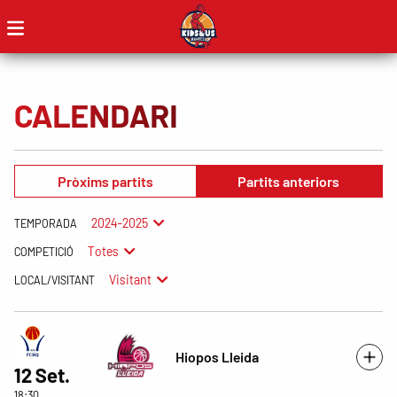
CALENDARI
Pròxims partits
Partits anteriors
2024-2025
TEMPORADA
Totes
COMPETICIÓ
Visitant
LOCAL/VISITANT
Hiopos Lleida
12 Set.
18:30