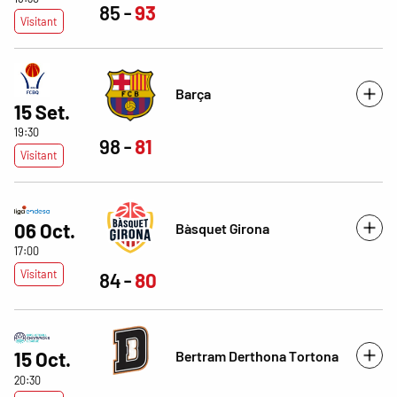
85
93
Visitant
Barça
15 Set.
19:30
98
81
Visitant
06 Oct.
Bàsquet Girona
17:00
Visitant
84
80
Bertram Derthona Tortona
15 Oct.
20:30