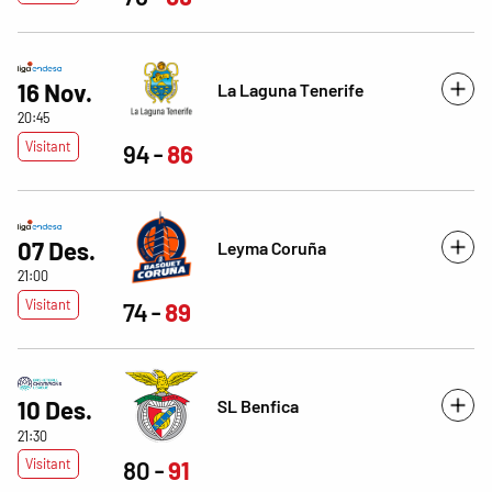
16 Nov.
La Laguna Tenerife
20:45
Visitant
94
86
07 Des.
Leyma Coruña
21:00
Visitant
74
89
SL Benfica
10 Des.
21:30
Visitant
80
91