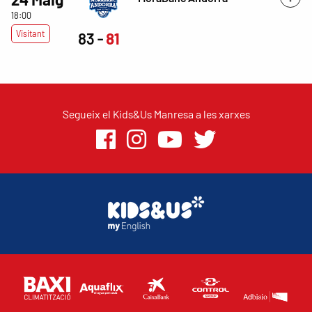
18:00
Visitant
83
81
Segueix el Kids&Us Manresa a les xarxes