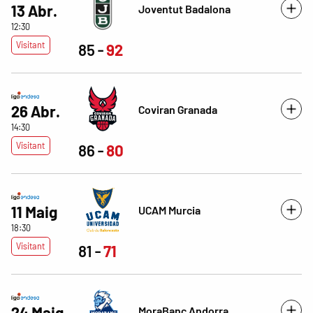
13 Abr.
Joventut Badalona
12:30
Visitant
85
92
26 Abr.
Coviran Granada
14:30
Visitant
86
80
11 Maig
UCAM Murcia
18:30
Visitant
81
71
24 Maig
MoraBanc Andorra