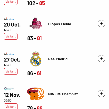
Visitant
102
85
20 Oct.
Hiopos Lleida
12:30
Visitant
83
81
27 Oct.
Real Madrid
12:30
Visitant
86
61
NINERS Chemnitz
12 Nov.
20:00
Visitant
78
89