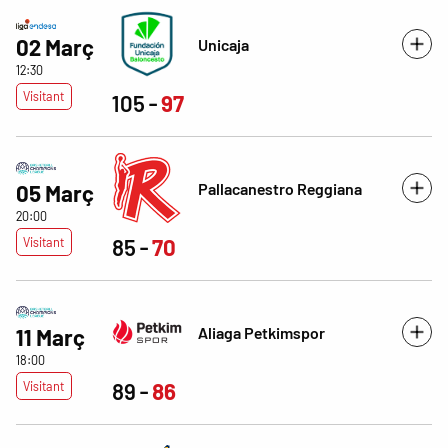
02 Març
Unicaja
12:30
Visitant
105
97
Pallacanestro Reggiana
05 Març
20:00
Visitant
85
70
Aliaga Petkimspor
11 Març
18:00
Visitant
89
86