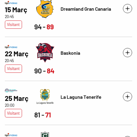
15 Març
Dreamland Gran Canaria
20:45
Visitant
94
89
22 Març
Baskonia
20:45
Visitant
90
84
La Laguna Tenerife
25 Març
20:00
Visitant
81
71