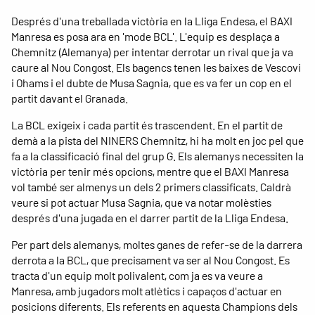
Després d'una treballada victòria en la Lliga Endesa, el BAXI
Manresa es posa ara en 'mode BCL'. L'equip es desplaça a
Chemnitz (Alemanya) per intentar derrotar un rival que ja va
caure al Nou Congost. Els bagencs tenen les baixes de Vescovi
i Ohams i el dubte de Musa Sagnia, que es va fer un cop en el
partit davant el Granada.
La BCL exigeix i cada partit és trascendent. En el partit de
demà a la pista del NINERS Chemnitz, hi ha molt en joc pel que
fa a la classificació final del grup G. Els alemanys necessiten la
victòria per tenir més opcions, mentre que el BAXI Manresa
vol també ser almenys un dels 2 primers classificats. Caldrà
veure si pot actuar Musa Sagnia, que va notar molèsties
després d'una jugada en el darrer partit de la Lliga Endesa.
Per part dels alemanys, moltes ganes de refer-se de la darrera
derrota a la BCL, que precisament va ser al Nou Congost. Es
tracta d'un equip molt polivalent, com ja es va veure a
Manresa, amb jugadors molt atlètics i capaços d'actuar en
posicions diferents. Els referents en aquesta Champions dels