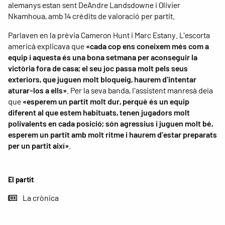
alemanys estan sent DeAndre Landsdowne i Olivier
Nkamhoua, amb 14 crèdits de valoració per partit.
Parlaven en la prèvia Cameron Hunt i Marc Estany. L'escorta
americà explicava que
«cada cop ens coneixem més com a
equip i aquesta és una bona setmana per aconseguir la
victòria fora de casa; el seu joc passa molt pels seus
exteriors, que juguen molt bloqueig, haurem d'intentar
aturar-los a ells»
. Per la seva banda, l'assistent manresà deia
que
«esperem un partit molt dur, perquè és un equip
diferent al que estem habituats, tenen jugadors molt
polivalents en cada posició; són agressius i juguen molt bé,
esperem un partit amb molt ritme i haurem d'estar preparats
per un partit així»
.
El partit
La crònica