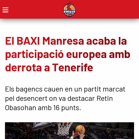
El BAXI Manresa acaba la
participació europea amb
derrota a Tenerife
Els bagencs cauen en un partit marcat
pel desencert on va destacar Retin
Obasohan amb 16 punts.