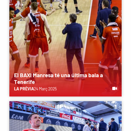
El BAXI Manresa té una última bala a
Tenerife
LA PRÈVIA
24 Març 2025