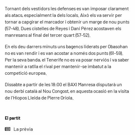
Tornant dels vestidors les defenses es van imposar clarament
als atacs, especialment la dels locals. Això els va servir per
tornar a capgirar el marcador i obtenir un marge de nou punts
(57-48). Dues cistelles de Reyes i Dani Pérez acostaven els
manresans al final del tercer quart (57-52).
En els deu darrers minuts uns bagencs liderats per Obasohan
no es van rendir i es van acostar a només dos punts (61-59).
Per la seva banda, el Tenerife no es va posar nerviós i va saber
mantenir a ratlla el rival per mantenir-se imbatut a la
competició europea.
Dissabte a partir de les 18:00 el BAXI Manresa disputarà un
nou derbi català al Nou Congost, en aquesta ocasió en la visita
de l'Hiopos Lleida de Pierre Oriola.
El partit
La prèvia