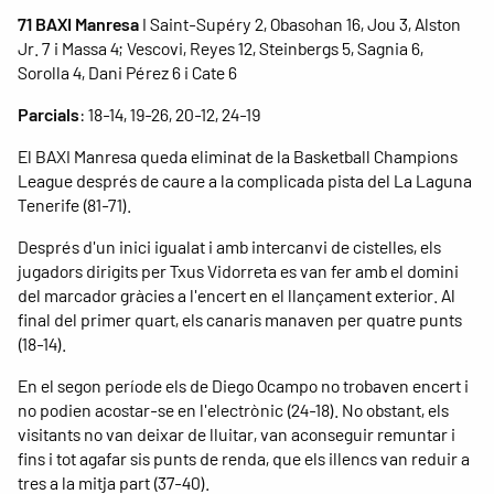
71 BAXI Manresa
I Saint-Supéry 2, Obasohan 16, Jou 3, Alston
Jr. 7 i Massa 4; Vescovi, Reyes 12, Steinbergs 5, Sagnia 6,
Sorolla 4, Dani Pérez 6 i Cate 6
Parcials
: 18-14, 19-26, 20-12, 24-19
El BAXI Manresa queda eliminat de la Basketball Champions
League després de caure a la complicada pista del La Laguna
Tenerife (81-71).
Després d'un inici igualat i amb intercanvi de cistelles, els
jugadors dirigits per Txus Vidorreta es van fer amb el domini
del marcador gràcies a l'encert en el llançament exterior. Al
final del primer quart, els canaris manaven per quatre punts
(18-14).
En el segon període els de Diego Ocampo no trobaven encert i
no podien acostar-se en l'electrònic (24-18). No obstant, els
visitants no van deixar de lluitar, van aconseguir remuntar i
fins i tot agafar sis punts de renda, que els illencs van reduir a
tres a la mitja part (37-40).