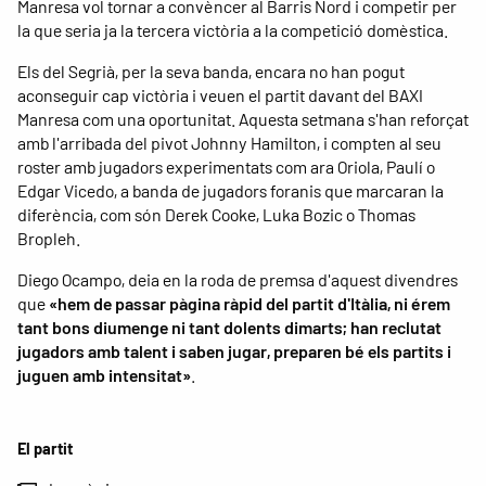
Manresa vol tornar a convèncer al Barris Nord i competir per
la que seria ja la tercera victòria a la competició domèstica.
Els del Segrià, per la seva banda, encara no han pogut
aconseguir cap victòria i veuen el partit davant del BAXI
Manresa com una oportunitat. Aquesta setmana s'han reforçat
amb l'arribada del pivot Johnny Hamilton, i compten al seu
roster amb jugadors experimentats com ara Oriola, Paulí o
Edgar Vicedo, a banda de jugadors foranis que marcaran la
diferència, com són Derek Cooke, Luka Bozic o Thomas
Bropleh.
Diego Ocampo, deia en la roda de premsa d'aquest divendres
que
«hem de passar pàgina ràpid del partit d'Itàlia, ni érem
tant bons diumenge ni tant dolents dimarts; han reclutat
jugadors amb talent i saben jugar, preparen bé els partits i
juguen amb intensitat»
.
El partit