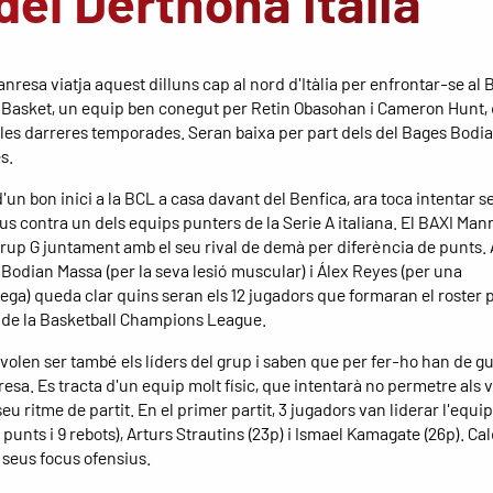
del Derthona italià
nresa viatja aquest dilluns cap al nord d'Itàlia per enfrontar-se al
Basket, un equip ben conegut per Retin Obasohan i Cameron Hunt, 
 les darreres temporades. Seran baixa per part dels del Bages Bodia
s.
un bon inici a la BCL a casa davant del Benfica, ara toca intentar s
us contra un dels equips punters de la Serie A italiana. El BAXI Man
 grup G juntament amb el seu rival de demà per diferència de punts.
 Bodian Massa (per la seva lesió muscular) i Álex Reyes (per una
ega) queda clar quins seran els 12 jugadors que formaran el roster p
 de la Basketball Champions League.
s volen ser també els líders del grup i saben que per fer-ho han de g
esa. Es tracta d'un equip molt físic, que intentarà no permetre als v
seu ritme de partit. En el primer partit, 3 jugadors van liderar l'eq
punts i 9 rebots), Arturs Strautins (23p) i Ismael Kamagate (26p). Ca
 seus focus ofensius.