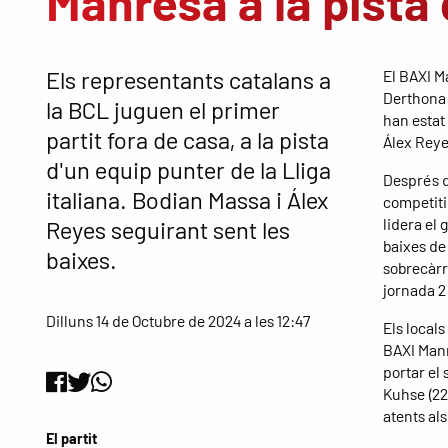
Manresa a la pista 
Els representants catalans a
El BAXI Ma
Derthona 
la BCL juguen el primer
han estat
partit fora de casa, a la pista
Álex Reye
d'un equip punter de la Lliga
Després d'
italiana. Bodian Massa i Álex
competiti
lidera el
Reyes seguirant sent les
baixes de
baixes.
sobrecàrr
jornada 2
Dilluns 14 de Octubre de 2024 a les 12:47
Els local
BAXI Manr
portar el 
Kuhse (22 
atents als
El partit