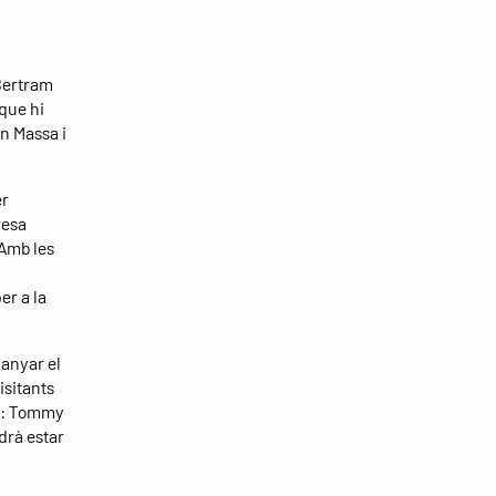
 Bertram
que hi
n Massa i
er
resa
 Amb les
er a la
uanyar el
isitants
uip: Tommy
ldrà estar