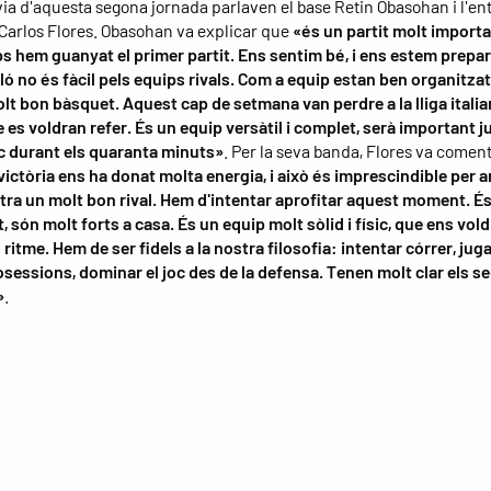
via d'aquesta segona jornada parlaven el base Retin Obasohan i l'e
 Carlos Flores. Obasohan va explicar que
«és un partit molt importa
s hem guanyat el primer partit. Ens sentim bé, i ens estem prepar
ló no és fàcil pels equips rivals. Com a equip estan ben organitzats
lt bon bàsquet. Aquest cap de setmana van perdre a la lliga italian
 es voldran refer. És un equip versàtil i complet, serà important ju
c durant els quaranta minuts»
. Per la seva banda, Flores va comen
 victòria ens ha donat molta energia, i això és imprescindible per a
tra un molt bon rival. Hem d'intentar aprofitar aquest moment. És
, són molt forts a casa. És un equip molt sòlid i físic, que ens vold
 ritme. Hem de ser fidels a la nostra filosofia: intentar córrer, juga
sessions, dominar el joc des de la defensa. Tenen molt clar els s
»
.