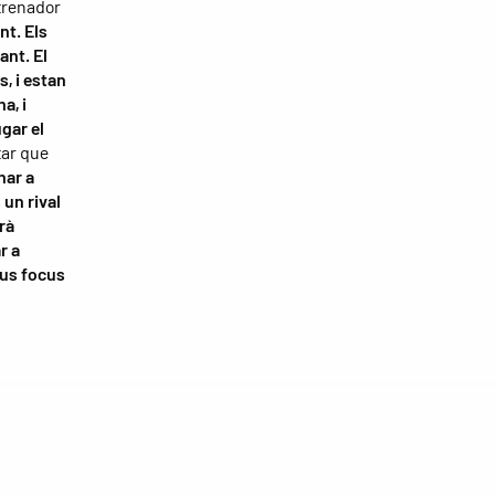
ntrenador
nt. Els
ant. El
, i estan
a, i
gar el
tar que
nar a
 un rival
rà
r a
eus focus