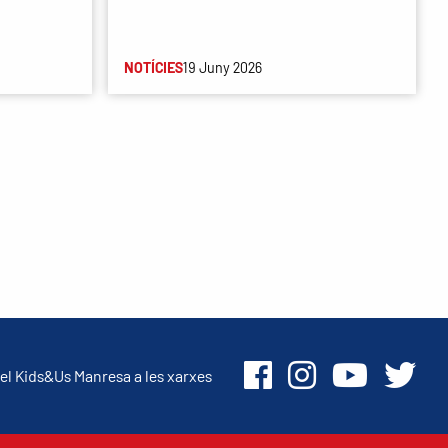
NOTÍCIES
19 Juny 2026
el Kids&Us Manresa a les xarxes