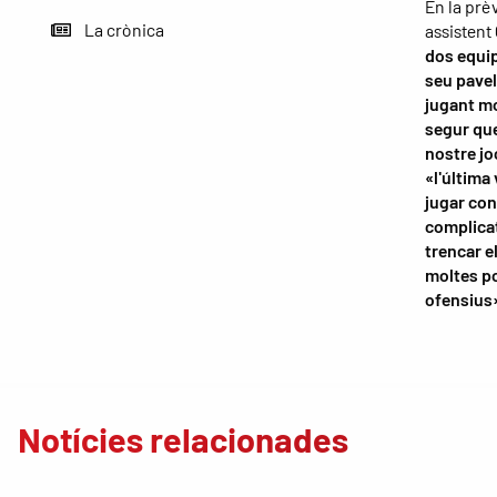
En la prè
La crònica
assistent
dos equip
seu pavel
jugant mo
segur que
nostre jo
«l'última
jugar con
complicat
trencar el
moltes po
ofensius
Notícies relacionades