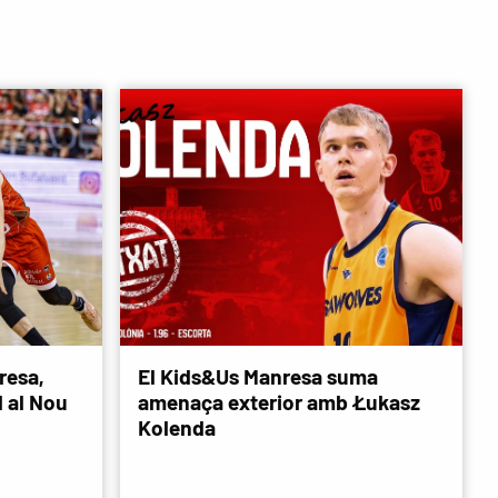
resa,
El Kids&Us Manresa suma
d al Nou
amenaça exterior amb Łukasz
Kolenda