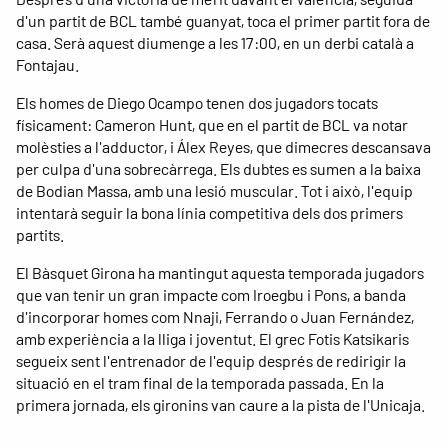
d'un partit de BCL també guanyat, toca el primer partit fora de
casa. Serà aquest diumenge a les 17:00, en un derbi català a
Fontajau.
Els homes de Diego Ocampo tenen dos jugadors tocats
físicament: Cameron Hunt, que en el partit de BCL va notar
molèsties a l'adductor, i Álex Reyes, que dimecres descansava
per culpa d'una sobrecàrrega. Els dubtes es sumen a la baixa
de Bodian Massa, amb una lesió muscular. Tot i això, l'equip
intentarà seguir la bona línia competitiva dels dos primers
partits.
El Bàsquet Girona ha mantingut aquesta temporada jugadors
que van tenir un gran impacte com Iroegbu i Pons, a banda
d'incorporar homes com Nnaji, Ferrando o Juan Fernández,
amb experiència a la lliga i joventut. El grec Fotis Katsikaris
segueix sent l'entrenador de l'equip després de redirigir la
situació en el tram final de la temporada passada. En la
primera jornada, els gironins van caure a la pista de l'Unicaja.