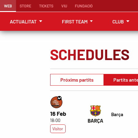
WEB
STORE
TICKETS
VIU
FUNDACIÓ
ACTUALITAT
FIRST TEAM
CLUB
SCHEDULES
Próxims partits
Partits ant
16 Feb
Barça
18:00
Visitor