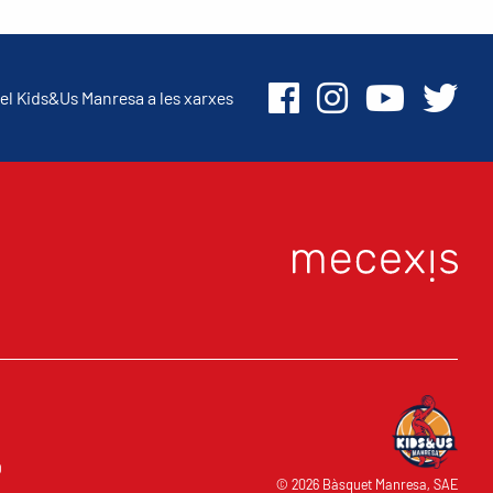
el Kids&Us Manresa a les xarxes
O
© 2026 Bàsquet Manresa, SAE