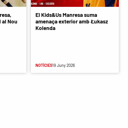
resa,
El Kids&Us Manresa suma
d al Nou
amenaça exterior amb Łukasz
Kolenda
NOTÍCIES
19 Juny 2026