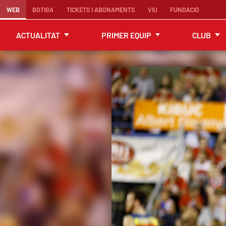
WEB
BOTIGA
TICKETS I ABONAMENTS
VIU
FUNDACIÓ
ACTUALITAT
PRIMER EQUIP
CLUB