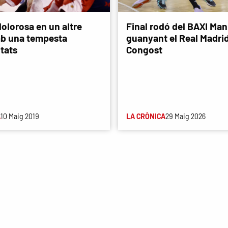
dolorosa en un altre
Final rodó del BAXI Man
mb una tempesta
guanyant el Real Madri
itats
Congost
A
10 Maig 2019
LA CRÒNICA
29 Maig 2026