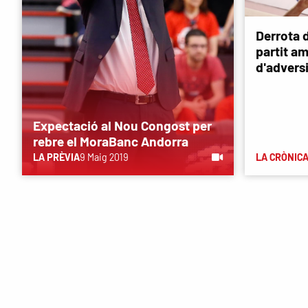
Derrota 
partit a
d'advers
Expectació al Nou Congost per
rebre el MoraBanc Andorra
LA PRÈVIA
9 Maig 2019
LA CRÒNIC