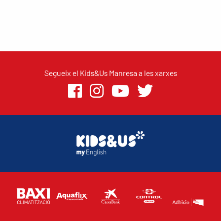
Segueix el Kids&Us Manresa a les xarxes