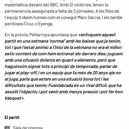
matemàtica davant del GBC. Amb 12 victòries, tenen la
permanència assegurada a falta de 2 jornades. A les files de
l'equip trobem homes com el conegut Marc Garcia, i els també
perillosos Cruz, o Eyenga.
En la prèvia, Peñarroya apuntava que
«enfoquem aquest
partit en una setmana 'normal' amb les baixes que ja tenim,
tot i que l'estat anímic a l'inici de la setmana no era el millor;
estic content de com hem entrenat els darrers dies; juguem
amb una situació dolenta en quant a elements, però que
haguéssim signat tots a principi de temporada; parlar de
jugar el play-off, i en un equip que fa més de 20 anys qie no
el juga, parla que estem en una situació bona tot i les
dificultats que tenim; Fuenlabrada és un rival difícil, que ha
assolit l'objectiu i pot venir amb menys pressió i pot fer bon
bàsquet»
.
El partit
Sala de premsa