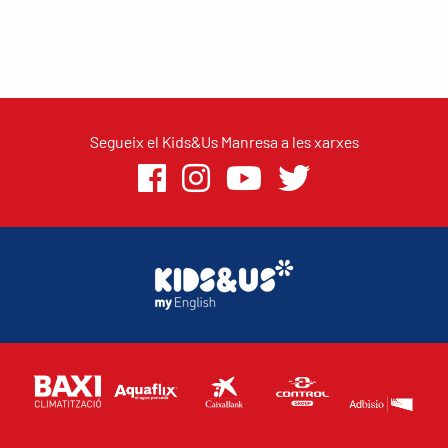
Segueix el Kids&Us Manresa a les xarxes