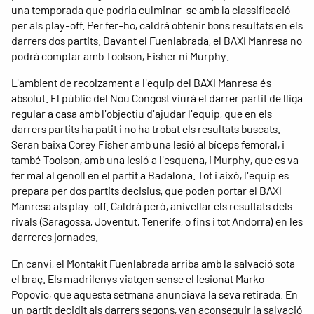
una temporada que podria culminar-se amb la classificació
per als play-off. Per fer-ho, caldrà obtenir bons resultats en els
darrers dos partits. Davant el Fuenlabrada, el BAXI Manresa no
podrà comptar amb Toolson, Fisher ni Murphy.
L'ambient de recolzament a l'equip del BAXI Manresa és
absolut. El públic del Nou Congost viurà el darrer partit de lliga
regular a casa amb l'objectiu d'ajudar l'equip, que en els
darrers partits ha patit i no ha trobat els resultats buscats.
Seran baixa Corey Fisher amb una lesió al bíceps femoral, i
també Toolson, amb una lesió a l'esquena, i Murphy, que es va
fer mal al genoll en el partit a Badalona. Tot i això, l'equip es
prepara per dos partits decisius, que poden portar el BAXI
Manresa als play-off. Caldrà però, anivellar els resultats dels
rivals (Saragossa, Joventut, Tenerife, o fins i tot Andorra) en les
darreres jornades.
En canvi, el Montakit Fuenlabrada arriba amb la salvació sota
el braç. Els madrilenys viatgen sense el lesionat Marko
Popovic, que aquesta setmana anunciava la seva retirada. En
un partit decidit als darrers segons, van aconseguir la salvació